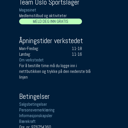
Team Oslo Sportslager
Magasinet
Medlemstilbud og aktiviteter
MELD DEG INN GRATIS
Åpningstider verkstedet
Man-Fredag:
11-18
Lørdag:
11-16
Om verkstedet
For å bestille time må du logge inn i
nettbutikken og trykke på den nederste blå
linjen
Betingelser
Salgsbetingelser
Personsvernerklæring
Informasjonskapsler
Bærekraft
Org. nr: 976754360