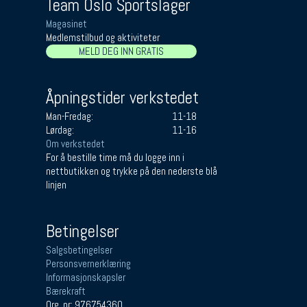
Team Oslo Sportslager
Magasinet
Medlemstilbud og aktiviteter
MELD DEG INN GRATIS
Åpningstider verkstedet
Man-Fredag:
11-18
Lørdag:
11-16
Om verkstedet
For å bestille time må du logge inn i
nettbutikken og trykke på den nederste blå
linjen
Betingelser
Salgsbetingelser
Personsvernerklæring
Informasjonskapsler
Bærekraft
Org. nr: 976754360