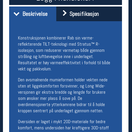
Åpningstider butikk
Beskrivelse
Spesifikasjon
Man-Fredag:
11-18
Lørdag:
11-16
Konstruksjonen kombinerer Rab sin varme-
reflekterende TILT-teknologi med Stratus™ R-
Team Oslo Sportslager
isolasjon, som reduserer varmetap både gjennom
Magasinet
stråling og luftbevegelse inne i underlaget.
Medlemstilbud og aktiviteter
Resultatet er høy varmeeffektivitet i forhold til både
MELD DEG INN GRATIS
vekt og pakkvolum.
Den avsmalnende mumieformen holder vekten nede
Åpningstider verkstedet
uten at liggekomforten forsvinner, og Long Wide-
versjonen gir ekstra bredde og lengde for brukere
Man-Fredag:
11-18
som ønsker mer plass å sove på. De
Lørdag:
11-16
overdimensjonerte ytterkamrene bidrar til å holde
Om verkstedet
kroppen sentrert på underlaget gjennom natten.
For å bestille time må du logge inn i
nettbutikken og trykke på den nederste blå
Oversiden er laget i mykt 20D-materiale for bedre
linjen
komfort, mens undersiden har kraftigere 30D-stoff