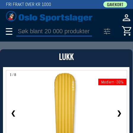
FRI FRAKT OVER KR 1000
GAVEKORT
☰
PRODUKT
LUKK
Produkter (1)
Bruk filter til å spisse søket
1 / 8
Medlem -30%
Medlem -30%
❮
❯