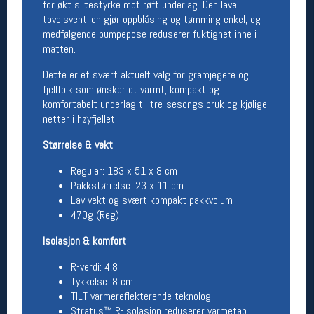
for økt slitestyrke mot røft underlag. Den lave
toveisventilen gjør oppblåsing og tømming enkel, og
Betingelser
medfølgende pumpepose reduserer fuktighet inne i
matten.
Salgsbetingelser
Personsvernerklæring
Dette er et svært aktuelt valg for gramjegere og
Informasjonskapsler
fjellfolk som ønsker et varmt, kompakt og
Bærekraft
komfortabelt underlag til tre-sesongs bruk og kjølige
Org. nr: 976754360
netter i høyfjellet.
Størrelse & vekt
Ledige stillinger
Regular: 183 x 51 x 8 cm
Ledige stillinger
Pakkstørrelse: 23 x 11 cm
Lav vekt og svært kompakt pakkvolum
470g (Reg)
Følg oss på
Isolasjon & komfort
R-verdi: 4,8
Tykkelse: 8 cm
TILT varmereflekterende teknologi
Stratus™ R-isolasjon reduserer varmetap