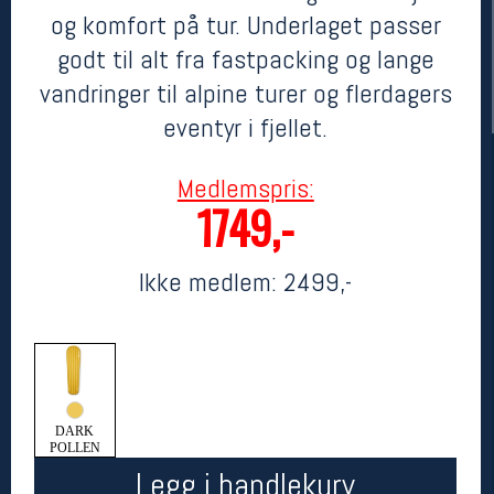
og komfort på tur. Underlaget passer
godt til alt fra fastpacking og lange
vandringer til alpine turer og flerdagers
eventyr i fjellet.
Medlemspris:
1749,-
Her finner du oss
Ikke medlem:
2499,-
Oslo Sportslager
Torggata 20
0183 Oslo
Telefon: 23 32 62 00
(telefontid man-fredag klokken 10-13)
Vis i kart
Om oss
DARK
Kontakt oss
POLLEN
Legg i handlekurv