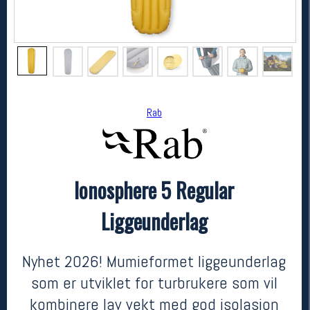
Rab
Ionosphere 5 Regular
Rab
Ionosphere 5 Regular Liggeunderlag
Liggeunderlag
2499,-
1749,-
MEDLEM:
Nyhet 2026! Mumieformet liggeunderlag
som er utviklet for turbrukere som vil
kombinere lav vekt med god isolasjon