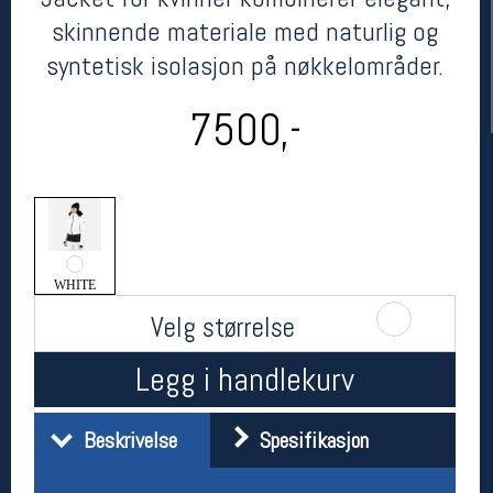
skinnende materiale med naturlig og
syntetisk isolasjon på nøkkelområder.
7500,-
Her finner du oss
WHITE
Oslo Sportslager
Torggata 20
Velg størrelse
0183 Oslo
Telefon: 23 32 62 00
Legg i handlekurv
(telefontid man-fredag klokken 10-13)
Vis i kart
Om oss
Beskrivelse
Spesifikasjon
Kontakt oss