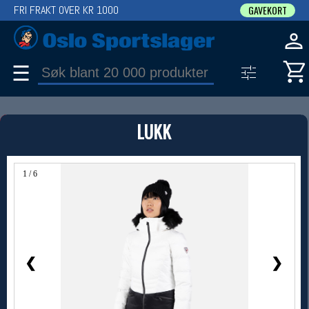
FRI FRAKT OVER KR 1000
GAVEKORT
☰
PRODUKT
LUKK
Produkter (1)
Bruk filter til å spisse søket
1 / 6
❮
❯