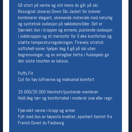
Gå stort på varme og stil mens du går på ski.
Åpningstider butikk
Rossignol Joseray Down Ski Jacket for kvinner
Man-Fredag:
11-18
kombinerer elegant, skinnende materiale med naturlig
Lørdag:
11-16
og syntetisk isolasjon på nøkkelområder. Det er
fjærvekt dun i kroppen og ermene, pustende isolasjon
i sidekroppen og et merinofor for å øke komforten og
støtte temperaturreguleringen. Fireveis stretch
Team Oslo Sportslager
softshell-soner hjelper deg å gå på ski uten
begrensninger, og en avtagbar hette i fuskepels gir
Magasinet
den siste touchen av luksus.
Medlemstilbud og aktiviteter
MELD DEG INN GRATIS
Puffy Fit
Cut for høy luftvarme og maksimal komfort
Åpningstider verkstedet
15 000/20 000 Vanntett/pustende membran
Man-Fredag:
11-18
Hold deg tørr og komfortabel i moderat snø eller regn
Lørdag:
11-16
Om verkstedet
Fjærvekt varme i kropp og armer
For å bestille time må du logge inn i
Fylt med dun av høyeste kvalitet, sporbart hentet fra
nettbutikken og trykke på den nederste blå
French Duvet du Faubourg
linjen