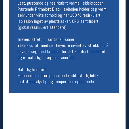
Lett, pustende og resirkulert varme i sidekroppen
Pustende Primaloft Black-isolasjon holder deg varm
Betingelser
selv under våte forhold og har 100 % resirkulert
Salgsbetingelser
isolasjon laget av plastflasker. GRS-sertifisert
Personsvernerklæring
(global resirkulert standard)
Informasjonskapsler
Bærekraft
fireveis stretch i softshell-soner
Org. nr: 976754360
Ytelsesstoff med det høyeste nivået av strekk for å
bevege seg med kroppen for økt komfort, mobilitet
og et naturlig bevegelsesområde
Ledige stillinger
Naturlig komfort
Ledige stillinger
Merinoull er naturlig pustende, slitesterk, lukt-
motstandsdyktig og temperaturregulerende
Følg oss på