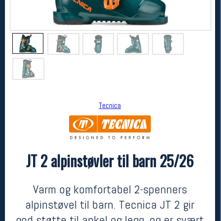
Tecnica
Tecnica
JT 2 alpinstøvler til barn 25/26
JT 2 alpinstøvler til barn 25/26
2499,-
1999,-
MEDLEM:
Varm og komfortabel 2-spenners
alpinstøvel til barn. Tecnica JT 2 gir
god støtte til ankel og legg, og er svært