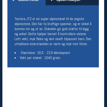
Åpningstider butikk
Man-Fredag:
11-18
Lørdag:
11-16
Tecnica JT2 er en super alpinstøvel til de yngste
alpinistene. Den har to kraftige spenner, og er enkel å
komme inn og ut av. Støvelen gir god støtte til legg
og ankel. Dette hjelper barnet å kontrollere skiene.
Team Oslo Sportslager
Lett vekt, myk fleks og lavt skaft tilpasset barn. Den
uttakbare innerstøvelen er varm og myk mot foten.
Magasinet
Medlemstilbud og aktiviteter
Størrelser: 18,5 - 23,5 Mondopoint
MELD DEG INN GRATIS
Vekt per støvel : 1040 gram
Åpningstider verkstedet
Man-Fredag:
11-18
Lørdag:
11-16
Om verkstedet
For å bestille time må du logge inn i
nettbutikken og trykke på den nederste blå
linjen