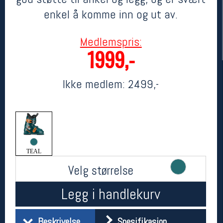
enkel å komme inn og ut av.
Medlemspris:
1999,-
Ikke medlem:
2499,-
Her finner du oss
Oslo Sportslager
Torggata 20
0183 Oslo
TEAL
Telefon: 23 32 62 00
Velg størrelse
(telefontid man-fredag klokken 10-13)
Vis i kart
Legg i handlekurv
Om oss
Kontakt oss
Beskrivelse
Spesifikasjon