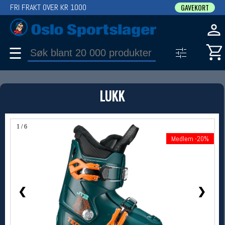
FRI FRAKT OVER KR 1000
GAVEKORT
☰
PRODUKT
LUKK
Produkter (1)
Bruk filter til å spisse søket
1 / 6
Medlem -20%
Medlem -20%
❮
❯