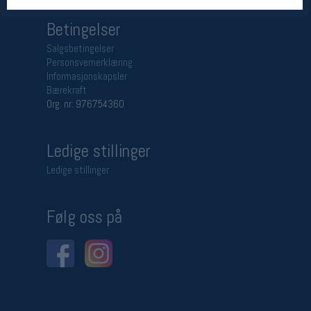
Betingelser
Salgsbetingelser
Personsvernerklæring
Informasjonskapsler
Bærekraft
Org. nr: 976754360
Ledige stillinger
Ledige stillinger
Følg oss på