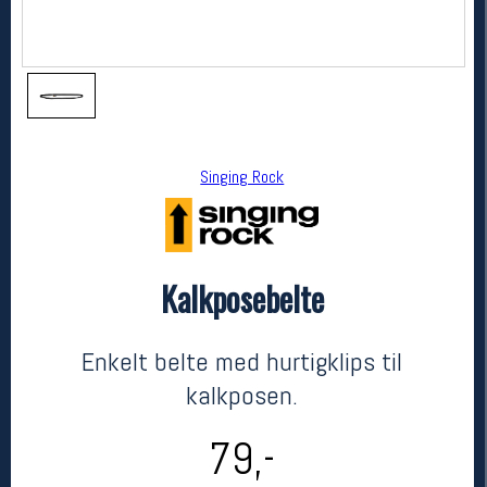
Singing Rock
Kalkposebelte
Singing Rock
Kalkposebelte
kr 79
Enkelt belte med hurtigklips til
kalkposen.
79,-