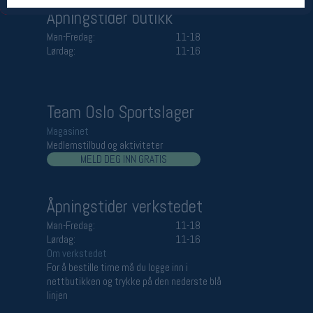
Åpningstider butikk
Man-Fredag:
11-18
Lørdag:
11-16
Team Oslo Sportslager
Magasinet
Medlemstilbud og aktiviteter
MELD DEG INN GRATIS
Åpningstider verkstedet
Man-Fredag:
11-18
Lørdag:
11-16
Om verkstedet
For å bestille time må du logge inn i
nettbutikken og trykke på den nederste blå
linjen