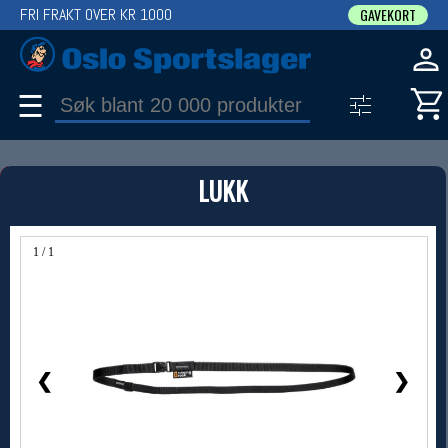
FRI FRAKT OVER KR 1000
GAVEKORT
☰
PRODUKT
LUKK
Produkter (1)
Bruk filter til å spisse søket
1 / 1
❮
❯