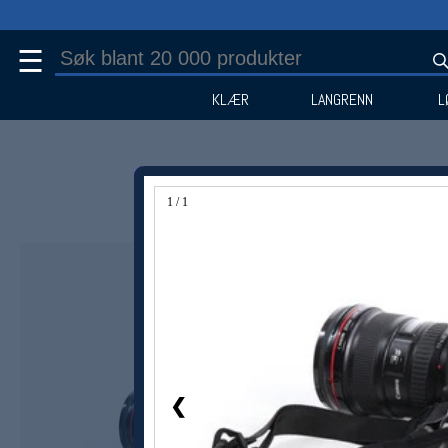
☰
KLÆR
LANGRENN
L
1 / 1
❮