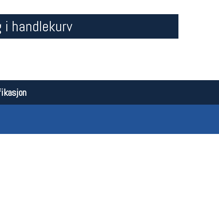
 i handlekurv
ikasjon
Åpningstider butikk
Team
Man-Fredag:
11-18
Magasi
Lørdag:
11-16
Medlem