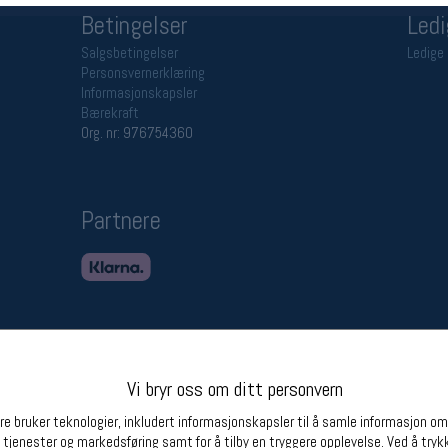
Betingelser
Ledi
Salgsbetingelser
Ledige 
Personsvernerklæring
Informasjonskapsler
Bærekraft
Org. nr: 976754360
Partnere
Vi bryr oss om ditt personvern
e bruker teknologier, inkludert informasjonskapsler til å samle informasjon om d
 tjenester og markedsføring samt for å tilby en tryggere opplevelse. Ved å trykk