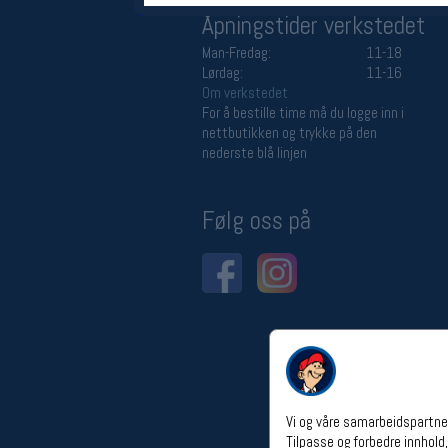
Åpningstider verkstedet
Man-Fredag:
11-18
Lørdag:
11-16
Om verkstedet
For å bestille time må du logge inn i
nettbutikken og trykke på den
nederste blå linjen
Følg oss på
Vi og våre samarbeidspartner
Tilpasse og forbedre innhold,