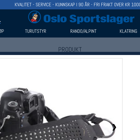
KVALITET - SERVICE - KUNNSKAP I 90 ÅR - FRI FRAKT OVER KR 100
ØP
TURUTSTYR
RANDO/ALPINT
KLATRING
PRODUKT
Produkter (1)
Bruk filter til å spisse søket
❯