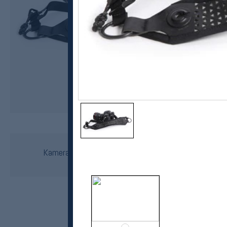
Restrap
Kamerastropp med kamera linjselokk holder
kr 299