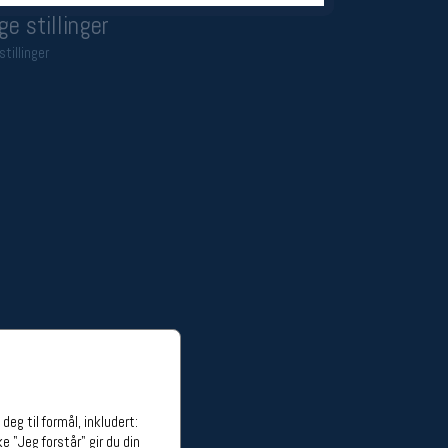
ge stillinger
stillinger
eg til formål, inkludert:
e "Jeg forstår" gir du din