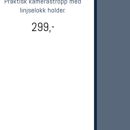
Praktisk kamerastropp med
linjselokk holder.
299,-