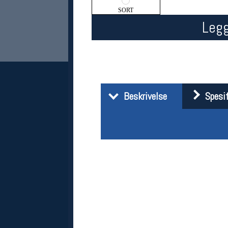
SORT
Legg
Beskrivelse
Spesif
Her finner du oss
Oslo Sportslager
Torggata 20
0183 Oslo
Telefon: 23 32 62 00
(telefontid man-fredag klokken 10-13)
Vis i kart
Om oss
Kontakt oss