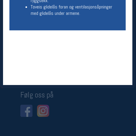
ryggsekk.
Toveis glidelås foran og ventilasjonsåpninger
Betingelser
med glidelås under armene.
Salgsbetingelser
Personsvernerklæring
Informasjonskapsler
Bærekraft
Org. nr: 976754360
Ledige stillinger
Ledige stillinger
Følg oss på