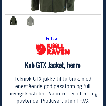
Fjällräven
Keb GTX Jacket, herre
Fjällräven
Keb GTX Jacket, herre
kr 7999
Teknisk GTX-jakke til turbruk, med
enestående god passform og full
bevegelsesfrihet. Vanntett, vindtett og
pustende. Produsert uten PFAS.