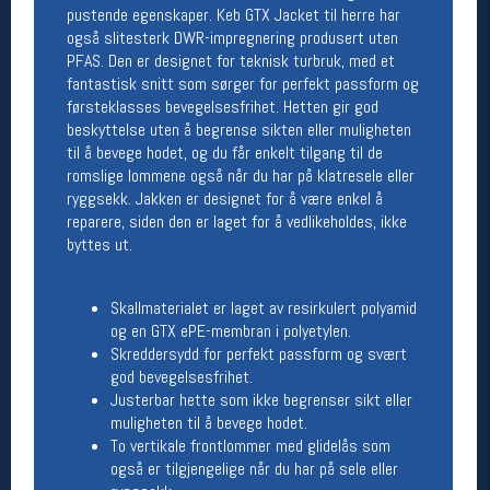
pustende egenskaper. Keb GTX Jacket til herre har
Åpningstider butikk
også slitesterk DWR-impregnering produsert uten
Man-Fredag:
11-18
PFAS. Den er designet for teknisk turbruk, med et
Lørdag:
11-16
fantastisk snitt som sørger for perfekt passform og
førsteklasses bevegelsesfrihet. Hetten gir god
beskyttelse uten å begrense sikten eller muligheten
til å bevege hodet, og du får enkelt tilgang til de
Team Oslo Sportslager
romslige lommene også når du har på klatresele eller
ryggsekk. Jakken er designet for å være enkel å
Magasinet
reparere, siden den er laget for å vedlikeholdes, ikke
Medlemstilbud og aktiviteter
byttes ut.
MELD DEG INN GRATIS
Skallmaterialet er laget av resirkulert polyamid
Åpningstider verkstedet
og en GTX ePE-membran i polyetylen.
Skreddersydd for perfekt passform og svært
Man-Fredag:
11-18
Lørdag:
11-16
god bevegelsesfrihet.
Om verkstedet
Justerbar hette som ikke begrenser sikt eller
For å bestille time må du logge inn i
muligheten til å bevege hodet.
nettbutikken og trykke på den nederste blå
To vertikale frontlommer med glidelås som
linjen
også er tilgjengelige når du har på sele eller