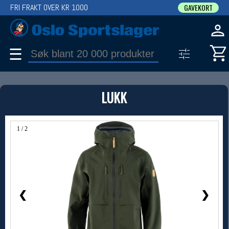
FRI FRAKT OVER KR 1000
GAVEKORT
☰
PRODUKT
LUKK
Produkter (1)
Bruk filter til å spisse søket
1 / 2
❮
❯