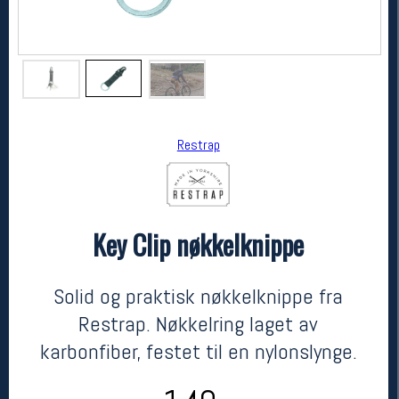
Restrap
Key Clip nøkkelknippe
Restrap
Key Clip nøkkelknippe
kr 149
Solid og praktisk nøkkelknippe fra
Restrap. Nøkkelring laget av
karbonfiber, festet til en nylonslynge.