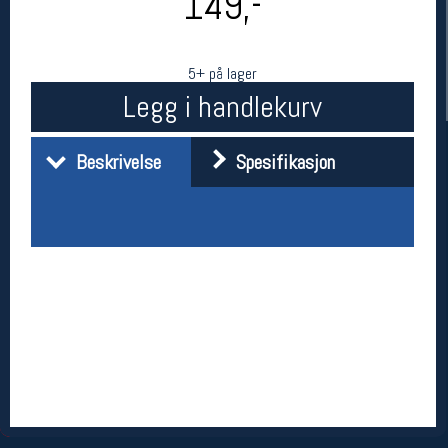
149,-
5+ på lager
Legg i handlekurv
Beskrivelse
Spesifikasjon
Her finner du oss
Oslo Sportslager
Torggata 20
0183 Oslo
Telefon: 23 32 62 00
(telefontid man-fredag klokken 10-13)
Vis i kart
Om oss
Kontakt oss