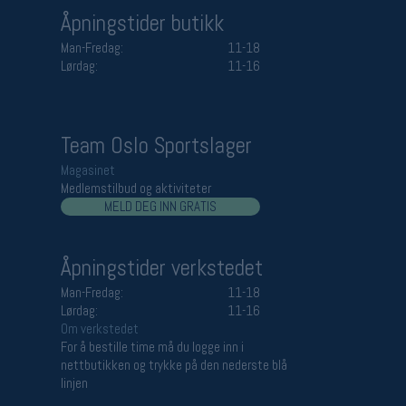
Åpningstider butikk
Man-Fredag:
11-18
Lørdag:
11-16
Team Oslo Sportslager
Magasinet
Medlemstilbud og aktiviteter
MELD DEG INN GRATIS
Åpningstider verkstedet
Man-Fredag:
11-18
Lørdag:
11-16
Om verkstedet
For å bestille time må du logge inn i
nettbutikken og trykke på den nederste blå
linjen