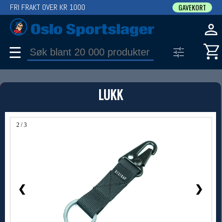
FRI FRAKT OVER KR 1000
GAVEKORT
☰
PRODUKT
LUKK
Produkter (1)
Bruk filter til å spisse søket
2 / 3
❮
❯