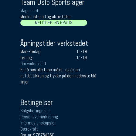
Team Oslo Sportslager
Magasinet
Medlemstilbud og aktiviteter
MELD DEG INN GRATIS
Åpningstider verkstedet
Man-Fredag:
11-18
Lørdag:
11-16
Om verkstedet
For å bestille time må du logge inn i
nettbutikken og trykke på den nederste blå
linjen
Betingelser
Salgsbetingelser
Personsvernerklæring
Informasjonskapsler
Bærekraft
Org. nr: 976754360