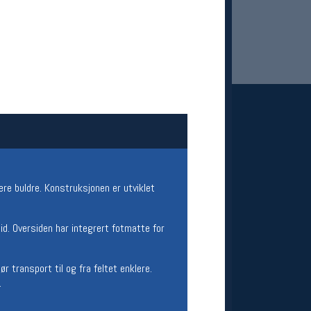
 Oslo Sportslager
net
ere buldre. Konstruksjonen er utviklet
stilbud og aktiviteter
MELD DEG INN GRATIS
tid. Oversiden har integrert fotmatte for
transport til og fra feltet enklere.
.