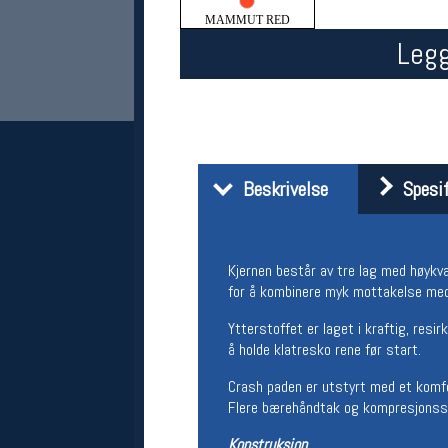
MAMMUT RED
Legg
Beskrivelse
Spesif
Her finner du oss
Oslo Sportslager
Kjernen består av tre lag med høykva
Torggata 20
for å kombinere myk mottakelse med
0183 Oslo
Telefon: 23 32 62 00
Ytterstoffet er laget i kraftig, resi
(telefontid man-fredag klokken 10-13)
å holde klatresko rene før start.
Vis i kart
Crash paden er utstyrt med et komfo
Om oss
Kontakt oss
Flere bærehåndtak og kompresjonsstr
Konstruksjon