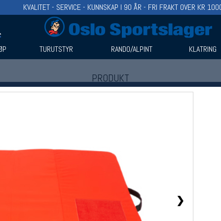
KVALITET - SERVICE - KUNNSKAP I 90 ÅR - FRI FRAKT OVER KR 100
ØP
TURUTSTYR
RANDO/ALPINT
KLATRING
PRODUKT
Produkter (1)
Bruk filter til å spisse søket
❯