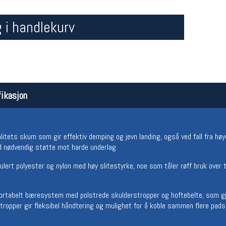
 i handlekurv
ikasjon
Åpningstider butikk
Team
Man-Fredag:
11-18
Magasi
litets skum som gir effektiv demping og jevn landing, også ved fall fra høy
Lørdag:
11-16
Medlem
 nødvendig støtte mot harde underlag.
rkulert polyester og nylon med høy slitestyrke, noe som tåler røff bruk over 
rtabelt bæresystem med polstrede skulderstropper og hoftebelte, som gjør 
opper gir fleksibel håndtering og mulighet for å koble sammen flere pads