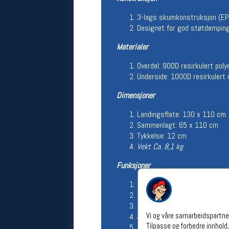
Åpningstider verkstedet
3-lags skumkonstruksjon (E
Man-Fredag:
11-18
Designet for god støtdemping 
Lørdag:
11-16
Materialer
Om verkstedet
For å bestille time må du logge inn i
Overdel: 900D resirkulert poly
nettbutikken og trykke på den
Underside: 1000D resirkulert 
nederste blå linjen
Dimensjoner
Følg oss på
Landingsflate: 130 x 110 cm
Sammenlagt: 65 x 110 cm
Tykkelse: 12 cm
Vekt Ca. 8,1 kg
Funksjoner
Integrert fotmatte
6 bærehåndtak
3 kompresjonsstropper med 
Vi og våre samarbeidspartner
Justerbart hoftebelte (to pos
Tilpasse og forbedre innhold,
Polstrede skulderstropper og