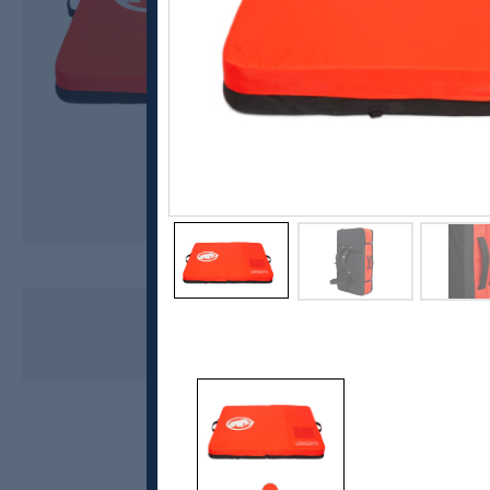
Mammut
King Size Crash Pad
kr 6499