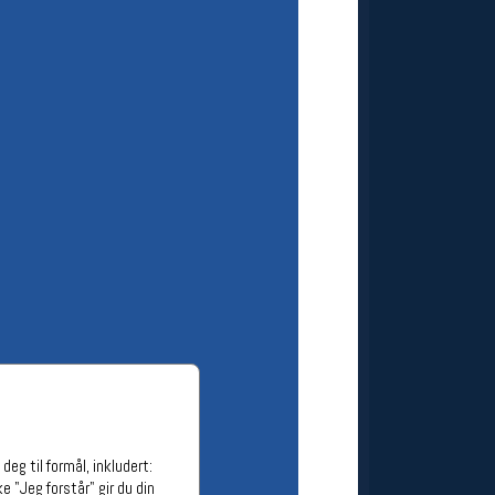
ge stillinger
stillinger
eg til formål, inkludert:
e "Jeg forstår" gir du din