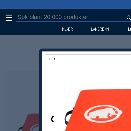
☰
KLÆR
LANGRENN
L
1 / 3
❮