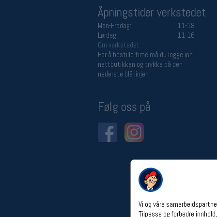
Åpningstider verkstedet
Man-Fredag:
11-18
Lørdag:
11-16
Om verkstedet
For å bestille time må du logge inn i
nettbutikken og trykke på den
nederste blå linjen
Følg oss på
Vi og våre samarbeidspartner
Tilpasse og forbedre innhold,