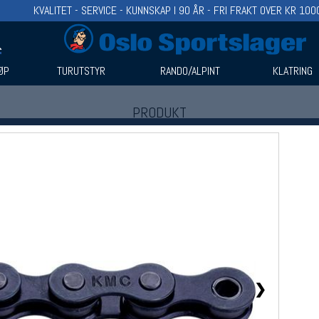
KVALITET - SERVICE - KUNNSKAP I 90 ÅR - FRI FRAKT OVER KR 100
ØP
TURUTSTYR
RANDO/ALPINT
KLATRING
PRODUKT
Produkter (1)
Bruk filter til å spisse søket
❯