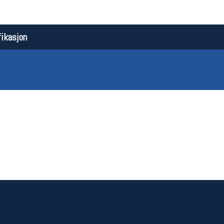
ikasjon
Åpningstider butikk
Team
Man-Fredag:
11-18
Magasi
Lørdag:
11-16
Medlem