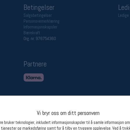
Betingelser
Ledi
Salgsbetingelser
Ledige 
Personsvernerklæring
Informasjonskapsler
Bærekraft
Org. nr: 976754360
Partnere
Vi bryr oss om ditt personvern
e bruker teknologier, inkludert informasjonskapsler til å samle informasjon om d
 tjenester og markedsføring samt for å tilby en tryggere opplevelse. Ved å trykk