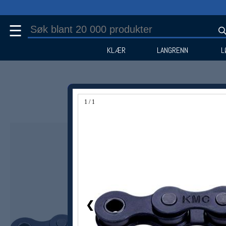
☰
KLÆR
LANGRENN
L
1 / 1
❮