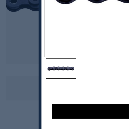
KMC
KMC B1 Narrow Kjede Sort
kr 69