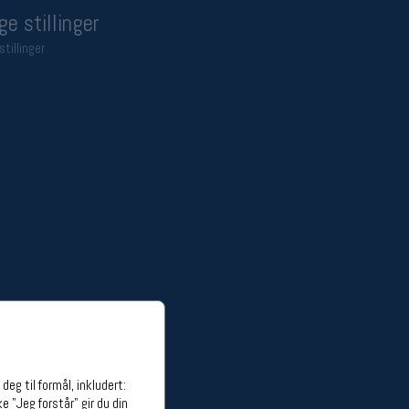
ge stillinger
stillinger
eg til formål, inkludert:
e "Jeg forstår" gir du din