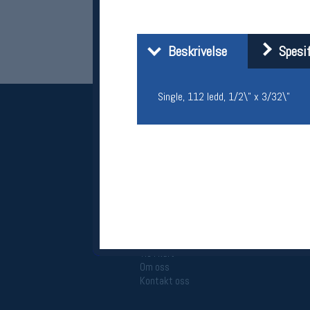
Beskrivelse
Spesif
Single, 112 ledd, 1/2\" x 3/32\"
Her finner du oss
Oslo Sportslager
Torggata 20
0183 Oslo
Telefon: 23 32 62 00
(telefontid man-fredag klokken 10-13)
Vis i kart
Om oss
Kontakt oss