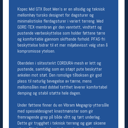
Åpningstider butikk
Kopec Mid GTX Boot Men's er en allsidig og teknisk
mellomhøy tursko designet for dagsturer og
Man-Fredag:
11-18
minimalistiske flerdagsturer i variert terreng. Med
Lørdag:
11-16
GORE-TEX-membran gir den vanntett, vindtett og
pustende værbeskyttelse som holder føttene tørre
og komfortable gjennom skiftende forhold. PFAS-fri
Team Oslo Sportslager
beskyttelse bidrar til et mer miljøbevisst valg uten å
kompromisse ytelsen.
Magasinet
Medlemstilbud og aktiviteter
Oberdelen i slitesterkt CORDURA-mesh er lett og
MELD DEG INN GRATIS
pustende, samtidig som en støpt pute beskytter
ankelen mot støt. Den romslige tåboksen gir god
plass til naturlig bevegelse av tærne, mens
Åpningstider verkstedet
mellomsålen med dobbel tetthet leverer komfortabel
Man-Fredag:
11-18
demping og stabil støtte hele dagen.
Lørdag:
11-16
Om verkstedet
Under føttene finner du en Vibram Megagrip-yttersåle
For å bestille time må du logge inn i
med spesialdesignet knastmønster som gir
nettbutikken og trykke på den nederste blå
fremragende grep på både vått og tørt underlag.
linjen
Dette gir trygghet i teknisk terreng og gjør skoene