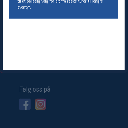
til et pålitelig valg for alt fra raske turer til lengre
eventyr.
Betingelser
Salgsbetingelser
Personsvernerklæring
Informasjonskapsler
Bærekraft
Org. nr: 976754360
Ledige stillinger
Ledige stillinger
Følg oss på