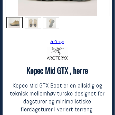
Arc'teryx
Kopec Mid GTX , herre
Arc'teryx
Kopec Mid GTX , herre
2399,-
1699,-
Kopec Mid GTX Boot er en allsidig og
MEDLEM:
teknisk mellomhøy tursko designet for
dagsturer og minimalistiske
flerdagsturer i variert terreng.