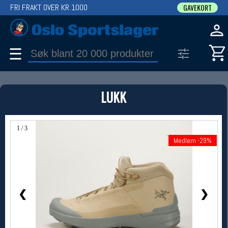
FRI FRAKT OVER KR 1000
GAVEKORT
☰
PRODUKT
LUKK
Produkter (1)
Bruk filter til å spisse søket
1 / 3
Medlem -29%
Medlem -29%
❮
❯