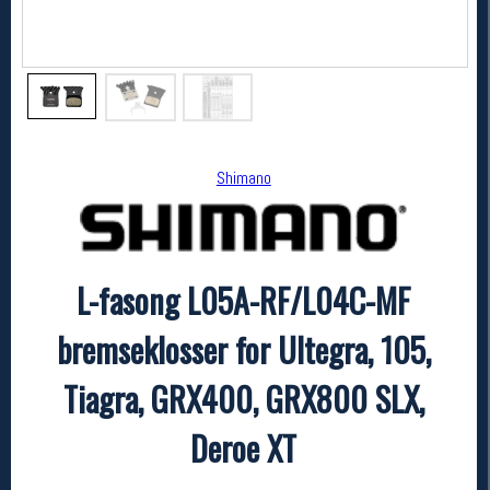
Shimano
L-fasong L05A-RF/L04C-MF
Shimano
L-fasong L05A-RF/L04C-MF bremseklosser for Ultegra, 105, Tiagra, GRX400, GRX800 SLX, Deroe XT
bremseklosser for Ultegra, 105,
kr 309
Tiagra, GRX400, GRX800 SLX,
Deroe XT