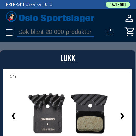
FRI FRAKT OVER KR 1000
GAVEKORT
☰
PRODUKT
LUKK
Produkter (1)
Bruk filter til å spisse søket
1 / 3
❮
❯