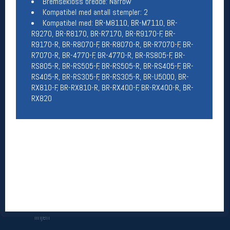
Bremsekloss bredde: Narrow
Åpningstider butikk
Kompatibel med antall stempler: 2
Kompatibel med: BR-M8110, BR-M7110, BR-
Man-Fredag:
11-18
R9270, BR-R8170, BR-R7170, BR-R9170-F, BR-
Lørdag:
11-16
R9170-R, BR-R8070-F, BR-R8070-R, BR-R7070-F, BR-
R7070-R, BR-4770-F, BR-4770-R, BR-RS805-F, BR-
RS805-R, BR-RS505-F, BR-RS505-R, BR-RS405-F, BR-
RS405-R, BR-RS305-F, BR-RS305-R, BR-U5000, BR-
Team Oslo Sportslager
RX810-F, BR-RX810-R, BR-RX400-F, BR-RX400-R, BR-
Magasinet
RX820
Medlemstilbud og aktiviteter
MELD DEG INN GRATIS
Åpningstider verkstedet
Man-Fredag:
11-18
Lørdag:
11-16
Om verkstedet
For å bestille time må du logge inn i
nettbutikken og trykke på den nederste blå
linjen