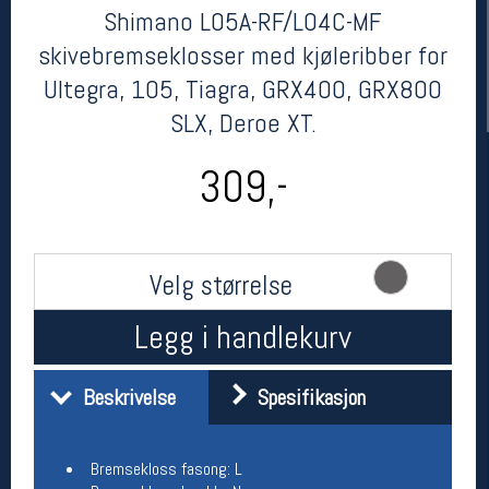
Shimano L05A-RF/L04C-MF
skivebremseklosser med kjøleribber for
Ultegra, 105, Tiagra, GRX400, GRX800
SLX, Deroe XT.
309,-
Her finner du oss
Velg størrelse
Oslo Sportslager
Torggata 20
Legg i handlekurv
0183 Oslo
Telefon: 23 32 62 00
(telefontid man-fredag klokken 10-13)
Beskrivelse
Spesifikasjon
Vis i kart
Om oss
Kontakt oss
Bremsekloss fasong: L