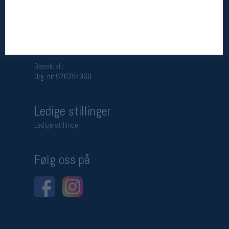
Betingelser
Salgsbetingelser
Personsvernerklæring
Informasjonskapsler
Bærekraft
Org. nr: 976754360
Ledige stillinger
Ledige stillinger
Følg oss på