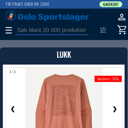
FRI FRAKT OVER KR 1000
GAVEKORT
☰
PRODUKT
LUKK
Produkter (1)
Bruk filter til å spisse søket
3 / 3
Medlem -30%
Medlem -30%
❮
❯