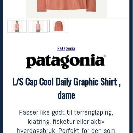
Patagonia
L/S Cap Cool Daily Graphic Shirt ,
Patagonia
L/S Cap Cool Daily Graphic Shirt , dame
dame
999,-
699,-
MEDLEM:
Passer like godt til terrengløping,
klatring, fisketur eller aktiv
hverdagsbruk. Perfekt for den som