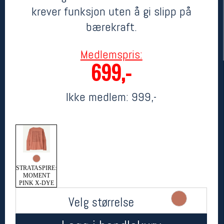
krever funksjon uten å gi slipp på
bærekraft.
Medlemspris:
699,-
Ikke medlem:
999,-
Her finner du oss
Oslo Sportslager
Torggata 20
0183 Oslo
Telefon: 23 32 62 00
STRATASPIRE:
(telefontid man-fredag klokken 10-13)
MOMENT
Vis i kart
PINK X-DYE
Om oss
Velg størrelse
Kontakt oss