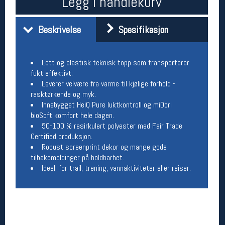
Legg i handlekurv
Åpningstider butikk
Man-Fredag:
11-18
Beskrivelse
Spesifikasjon
Lørdag:
11-16
Lett og elastisk teknisk topp som transporterer
fukt effektivt.
Team Oslo Sportslager
Leverer velvære fra varme til kjølige forhold -
rasktørkende og myk.
Magasinet
Innebygget HeiQ Pure luktkontroll og miDori
Medlemstilbud og aktiviteter
MELD DEG INN GRATIS
bioSoft komfort hele dagen.
50-100 % resirkulert polyester med Fair Trade
Certified produksjon.
Åpningstider verkstedet
Robust screenprint dekor og mange gode
tilbakemeldinger på holdbarhet.
Man-Fredag:
11-18
Ideell for trail, trening, vannaktiviteter eller reiser.
Lørdag:
11-16
Om verkstedet
For å bestille time må du logge inn i
nettbutikken og trykke på den nederste blå
linjen