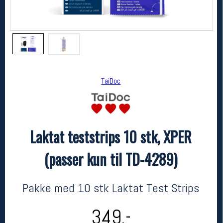
TaiDoc
Laktat teststrips 10 stk, XPER
TaiDoc
Laktat teststrips 10 stk, XPER (passer kun til TD-4289)
(passer kun til TD-4289)
kr 349
Pakke med 10 stk Laktat Test Strips
349,-