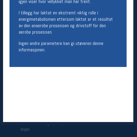
igjen viser hvor vellykket man har trent.
Åpningstider butikk
I tillegg har laktat en ekstremt viktig rolle i
Man-Fredag:
11-18
energimetabolismen ettersom laktat er et resultat
Lørdag:
11-16
av den anaerobe prosessen og drivstoff for den
aerobe prosessen.
Ingen andre parametere kan gi utøveren denne
Team Oslo Sportslager
informasjonen.
Magasinet
Medlemstilbud og aktiviteter
MELD DEG INN GRATIS
Åpningstider verkstedet
Man-Fredag:
11-18
Lørdag:
11-16
Om verkstedet
For å bestille time må du logge inn i
nettbutikken og trykke på den nederste blå
linjen