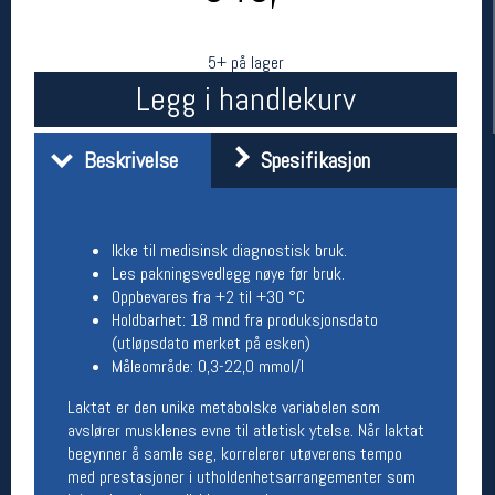
5+ på lager
Legg i handlekurv
Beskrivelse
Spesifikasjon
Ikke til medisinsk diagnostisk bruk.
Her finner du oss
Les pakningsvedlegg nøye før bruk.
Oslo Sportslager
Oppbevares fra +2 til +30 °C
Torggata 20
Holdbarhet: 18 mnd fra produksjonsdato
0183 Oslo
(utløpsdato merket på esken)
Telefon: 23 32 62 00
Måleområde: 0,3-22,0 mmol/l
(telefontid man-fredag klokken 10-13)
Vis i kart
Laktat er den unike metabolske variabelen som
Om oss
avslører musklenes evne til atletisk ytelse. Når laktat
Kontakt oss
begynner å samle seg, korrelerer utøverens tempo
med prestasjoner i utholdenhetsarrangementer som