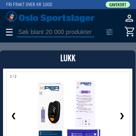
FRI FRAKT OVER KR 1000
GAVEKORT
☰
PRODUKT
LUKK
Produkter (1)
Bruk filter til å spisse søket
1 / 2
❮
❯