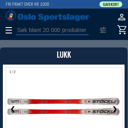
FRI FRAKT OVER KR 1000
GAVEKORT
☰
PRODUKT
LUKK
Produkter (1)
Bruk filter til å spisse søket
1 / 2
❮
❯