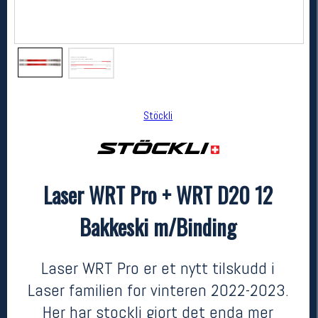
Stöckli
Laser WRT Pro + WRT D20 12
Stöckli
Laser WRT Pro + WRT D20 12 Bakkeski m/Binding
Bakkeski m/Binding
kr 23999
Laser WRT Pro er et nytt tilskudd i
Laser familien for vinteren 2022-2023.
Her har stockli gjort det enda mer