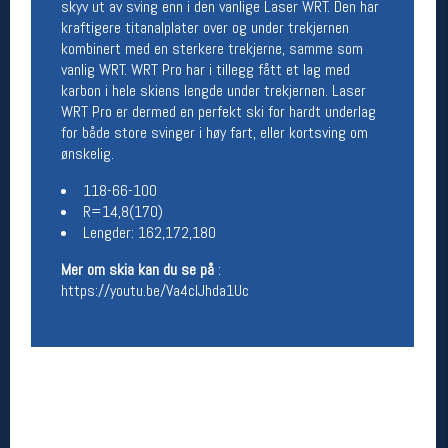
skyv ut av sving enn i den vanlige Laser WRT. Den har
Åpningstider butikk
kraftigere titanalplater over og under trekjernen
kombinert med en sterkere trekjerne, samme som
Man-Fredag:
11-18
vanlig WRT. WRT Pro har i tillegg fått et lag med
Lørdag:
11-16
karbon i hele skiens lengde under trekjernen. Laser
WRT Pro er dermed en perfekt ski for hardt underlag
for både store svinger i høy fart, eller kortsving om
ønskelig.
Team Oslo Sportslager
Magasinet
118-66-100
Medlemstilbud og aktiviteter
R=14,8(170)
MELD DEG INN GRATIS
Lengder: 162,172,180
Mer om skia kan du se på
:
https://youtu.be/Va4clJhda1Uc
Åpningstider verkstedet
Man-Fredag:
11-18
Lørdag:
11-16
Om verkstedet
For å bestille time må du logge inn i
nettbutikken og trykke på den nederste blå
linjen