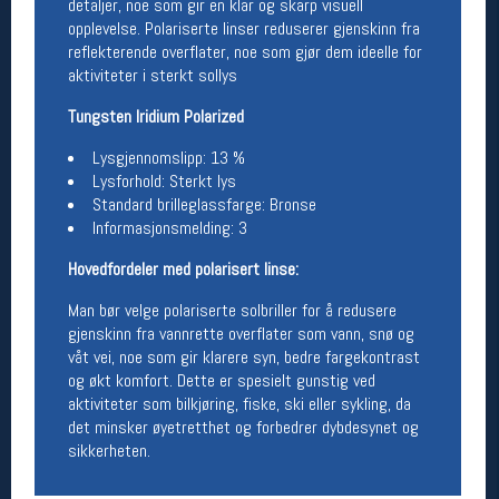
detaljer, noe som gir en klar og skarp visuell
Åpningstider butikk
opplevelse. Polariserte linser reduserer gjenskinn fra
reflekterende overflater, noe som gjør dem ideelle for
Man-Fredag:
11-18
aktiviteter i sterkt sollys
Lørdag:
11-16
Tungsten Iridium Polarized
Lysgjennomslipp: 13 %
Team Oslo Sportslager
Lysforhold: Sterkt lys
Standard brilleglassfarge: Bronse
Magasinet
Informasjonsmelding: 3
Medlemstilbud og aktiviteter
MELD DEG INN GRATIS
Hovedfordeler med polarisert linse:
Man bør velge polariserte solbriller for å redusere
Åpningstider verkstedet
gjenskinn fra vannrette overflater som vann, snø og
våt vei, noe som gir klarere syn, bedre fargekontrast
Man-Fredag:
11-18
og økt komfort. Dette er spesielt gunstig ved
Lørdag:
11-16
aktiviteter som bilkjøring, fiske, ski eller sykling, da
Om verkstedet
det minsker øyetretthet og forbedrer dybdesynet og
For å bestille time må du logge inn i
nettbutikken og trykke på den nederste blå
sikkerheten.
linjen