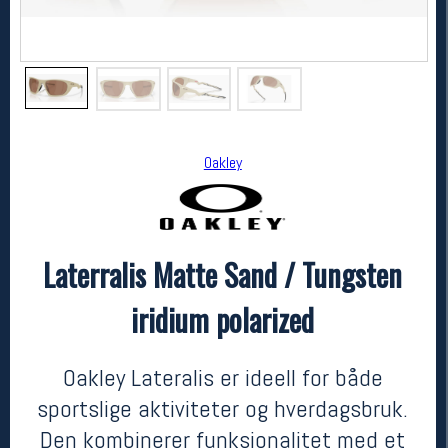
Oakley
Laterralis Matte Sand / Tungsten
Oakley
Laterralis Matte Sand / Tungsten iridium polarized
iridium polarized
2730,-
2320,-
MEDLEM:
Oakley Lateralis er ideell for både
sportslige aktiviteter og hverdagsbruk.
Den kombinerer funksjonalitet med et