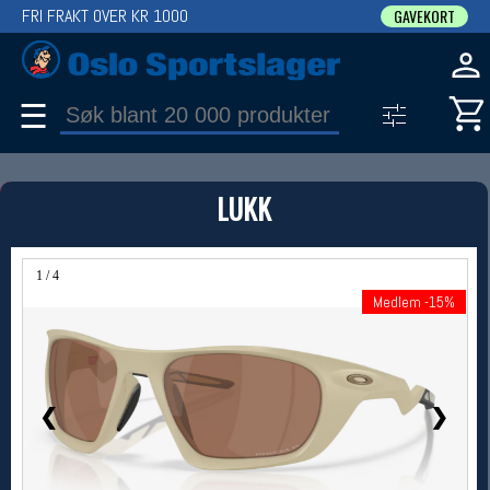
FRI FRAKT OVER KR 1000
GAVEKORT
☰
PRODUKT
LUKK
Produkter (1)
Bruk filter til å spisse søket
1 / 4
Medlem -15%
Medlem -15%
❮
❯