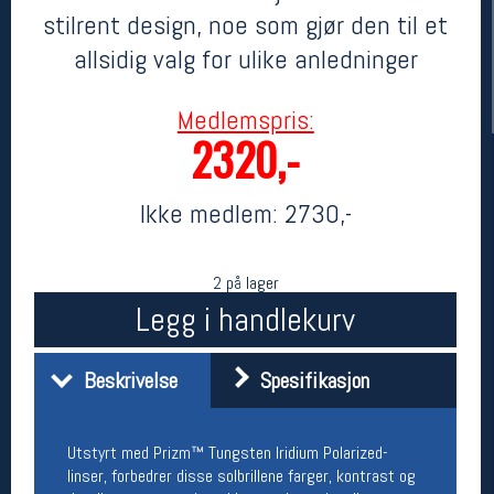
stilrent design, noe som gjør den til et
allsidig valg for ulike anledninger
Medlemspris:
2320,-
Ikke medlem:
2730,-
Her finner du oss
2 på lager
Oslo Sportslager
Legg i handlekurv
Torggata 20
0183 Oslo
Telefon: 23 32 62 00
Beskrivelse
Spesifikasjon
(telefontid man-fredag klokken 10-13)
Vis i kart
Om oss
Kontakt oss
Utstyrt med Prizm™ Tungsten Iridium Polarized-
linser, forbedrer disse solbrillene farger, kontrast og