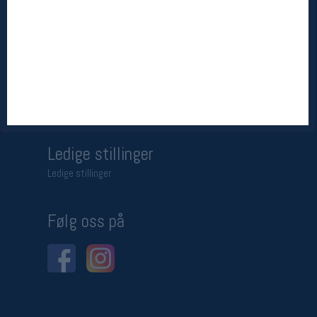
Betingelser
Salgsbetingelser
Personsvernerklæring
Informasjonskapsler
Bærekraft
Org. nr: 976754360
Ledige stillinger
Ledige stillinger
Følg oss på