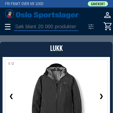
FRI FRAKT OVER KR 1000
GAVEKORT
☰
PRODUKT
LUKK
Produkter (1)
Bruk filter til å spisse søket
1 / 2
❮
❯