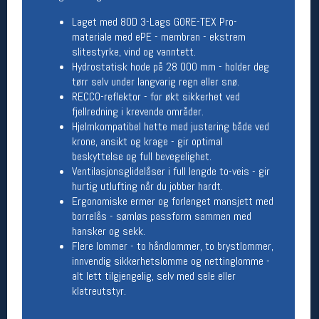
Åpningstider butikk
Laget med 80D 3-Lags GORE-TEX Pro-
materiale med ePE - membran - ekstrem
Man-Fredag:
11-18
slitestyrke, vind og vanntett.
Lørdag:
11-16
Hydrostatisk hode på 28 000 mm - holder deg
tørr selv under langvarig regn eller snø.
RECCO-reflektor - for økt sikkerhet ved
Team Oslo Sportslager
fjellredning i krevende områder.
Hjelmkompatibel hette med justering både ved
Magasinet
krone, ansikt og krage - gir optimal
Medlemstilbud og aktiviteter
beskyttelse og full bevegelighet.
MELD DEG INN GRATIS
Ventilasjonsglidelåser i full lengde to-veis - gir
hurtig utlufting når du jobber hardt.
Ergonomiske ermer og forlenget mansjett med
Åpningstider verkstedet
borrelås - sømløs passform sammen med
Man-Fredag:
11-18
hansker og sekk.
Lørdag:
11-16
Flere lommer - to håndlommer, to brystlommer,
Om verkstedet
innvendig sikkerhetslomme og nettinglomme -
For å bestille time må du logge inn i
alt lett tilgjengelig, selv med sele eller
nettbutikken og trykke på den nederste blå
klatreutstyr.
linjen