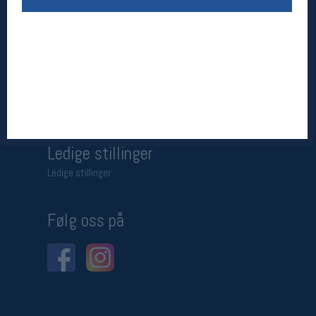
Betingelser
Salgsbetingelser
Personsvernerklæring
Informasjonskapsler
Bærekraft
Org. nr: 976754360
Ledige stillinger
Ledige stillinger
Følg oss på