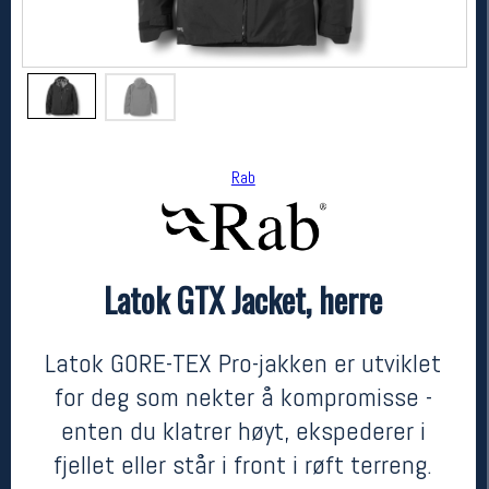
Rab
Latok GTX Jacket, herre
Rab
Latok GTX Jacket, herre
kr 7999
Latok GORE-TEX Pro-jakken er utviklet
for deg som nekter å kompromisse -
enten du klatrer høyt, ekspederer i
fjellet eller står i front i røft terreng.