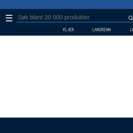
☰
KLÆR
LANGRENN
L