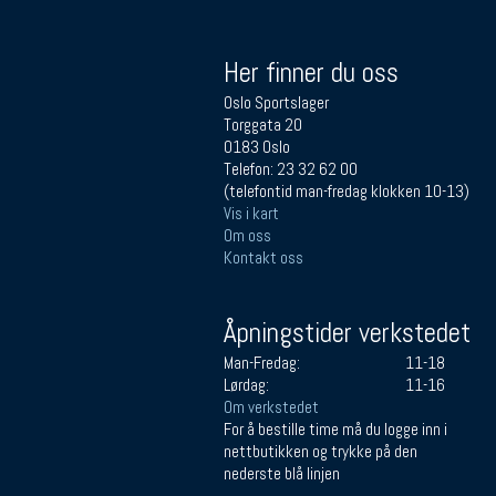
Her finner du oss
Oslo Sportslager
Torggata 20
0183 Oslo
Telefon: 23 32 62 00
(telefontid man-fredag klokken 10-13)
Vis i kart
Om oss
Kontakt oss
Åpningstider verkstedet
Man-Fredag:
11-18
Lørdag:
11-16
Om verkstedet
For å bestille time må du logge inn i
nettbutikken og trykke på den
nederste blå linjen