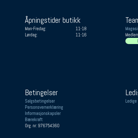
Åpningstider butikk
Team
Man-Fredag:
11-18
Magasi
Lørdag:
11-16
Medlem
Betingelser
Ledi
Salgsbetingelser
Ledige 
Personsvernerklæring
Informasjonskapsler
Bærekraft
Org. nr: 976754360