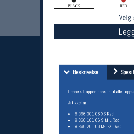
BLACK
RED
Velg 
Legg
Her finner du oss
Beskrivelse
Spesif
Oslo Sportslager
Torggata 20
Denne stroppen passer til alle topp
0183 Oslo
Telefon: 23 32 62 00
Artikkel nr.:
(telefontid man-fredag klokken 10-13)
Vis i kart
8 866 001 06 XS Rød
Om oss
8 866 101 06 S-M-L Rød
Kontakt oss
8 866 201 06 M-L-XL Rød