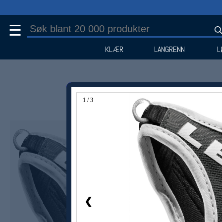
☰
KLÆR
LANGRENN
L
1 / 3
❮