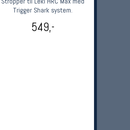
Stropper til Leki HRC Max med
Trigger Shark system.
549,-