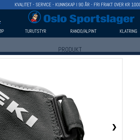
KVALITET - SERVICE - KUNNSKAP I 90 ÅR - FRI FRAKT OVER KR 100
ØP
TURUTSTYR
RANDO/ALPINT
KLATRING
PRODUKT
Produkter (1)
Bruk filter til å spisse søket
❯