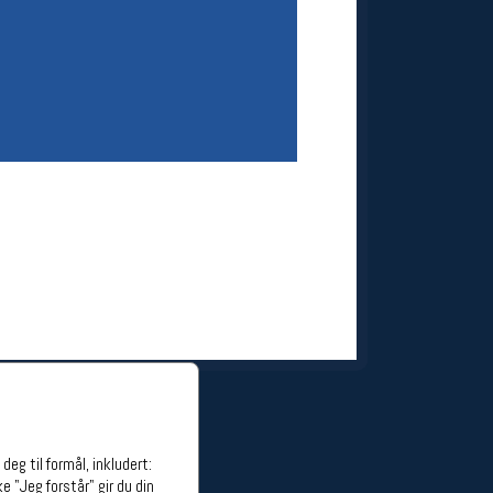
ge stillinger
stillinger
eg til formål, inkludert:
e "Jeg forstår" gir du din