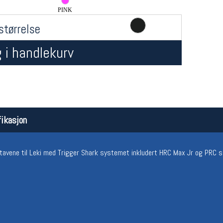
PINK
størrelse
 i handlekurv
Åpningstider butikk
Team
ikasjon
Man-Fredag:
11-18
Magasi
Lørdag:
11-16
Medlem
stavene til Leki med Trigger Shark systemet inkludert HRC Max Jr og PRC s