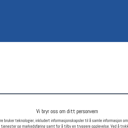
Betingelser
Ledi
Salgsbetingelser
Ledige 
Personsvernerklæring
Informasjonskapsler
Bærekraft
Org. nr: 976754360
Partnere
Vi bryr oss om ditt personvern
e bruker teknologier, inkludert informasjonskapsler til å samle informasjon om d
 tjenester og markedsføring samt for å tilby en tryggere opplevelse. Ved å trykk