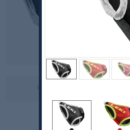
Leki
Leki Frame Strap Trigger Shark
kr 549