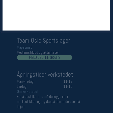
Åpningstider butikk
Man-Fredag:
11-18
Lørdag:
11-16
Team Oslo Sportslager
Magasinet
Medlemstilbud og aktiviteter
MELD DEG INN GRATIS
Åpningstider verkstedet
Man-Fredag:
11-18
Lørdag:
11-16
Om verkstedet
For å bestille time må du logge inn i
nettbutikken og trykke på den nederste blå
linjen