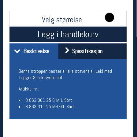
Velg størrelse
Legg i handlekurv
Beskrivelse
Spesifikasjon
Denne stroppen passer til alle stavene til Leki med
Her finner du oss
Trigger Shark systemet.
Oslo Sportslager
Torggata 20
Artikkel nr.:
0183 Oslo
Telefon: 23 32 62 00
8 863 301 25 S-M-L Sort
(telefontid man-fredag klokken 10-13)
8 863 311 25 M-L-XL Sort
Vis i kart
Om oss
Kontakt oss