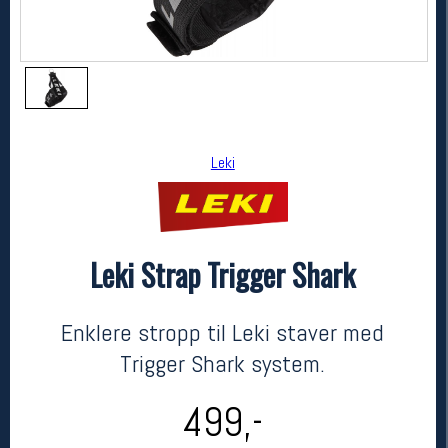
Leki
Leki Strap Trigger Shark
Leki
Leki Strap Trigger Shark
kr 499
Enklere stropp til Leki staver med
Trigger Shark system.
499,-