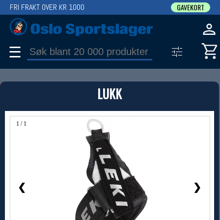
FRI FRAKT OVER KR 1000
GAVEKORT
☰
PRODUKT
LUKK
Produkter (1)
Bruk filter til å spisse søket
1 / 1
❮
❯