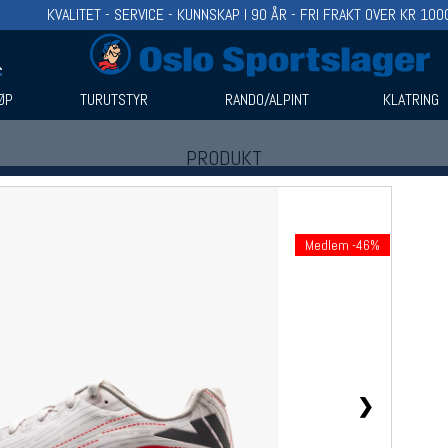
KVALITET - SERVICE - KUNNSKAP I 90 ÅR - FRI FRAKT OVER KR 100
ØP
TURUTSTYR
RANDO/ALPINT
KLATRING
PRODUKT
Produkter (1)
Bruk filter til å spisse søket
Medlem -46%
❯