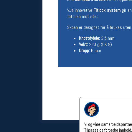
Åpningstider verkstedet
VJs innovative
Fitlock-system
gir en
Man-Fredag:
11-18
fotbuen mot støt.
Lørdag:
11-16
Skoen er designet for å brukes uten 
Om verkstedet
For å bestille time må du logge inn i
Knottdybde
:
3,5 mm
nettbutikken og trykke på den
Vekt
:
220 g (UK 8)
nederste blå linjen
Dropp:
6 mm
Følg oss på
Vi og våre samarbeidspartner
Tilpasse og forbedre innhold,