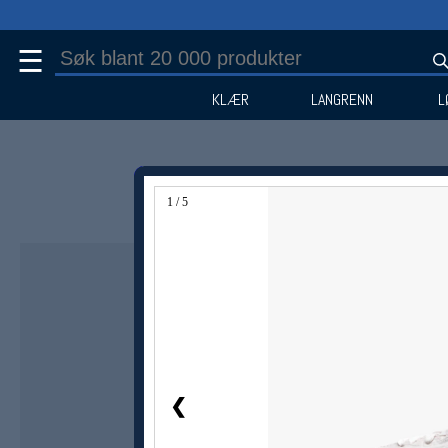
☰
KLÆR
LANGRENN
L
1 / 5
Medlem -46%
❮