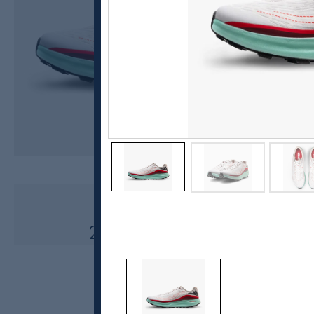
VJ
Lightspeed, løpesko unisex
2800,-
1499,-
MEDLEM: