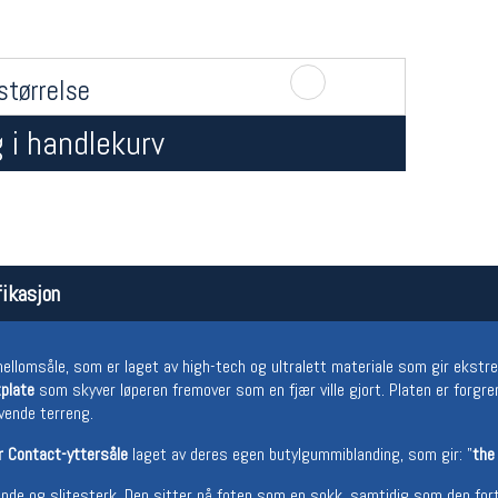
størrelse
 i handlekurv
Åpningstider butikk
Team
ikasjon
Man-Fredag:
11-18
Magasi
Lørdag:
11-16
Medlem
ellomsåle, som er laget av high-tech og ultralett materiale som gir ekstr
plate
som skyver løperen fremover som en fjær ville gjort. Platen er forgrenet
vende terreng.
r Contact-yttersåle
laget av deres egen butylgummiblanding, som gir: "
the
ende og slitesterk. Den sitter på foten som en sokk, samtidig som den fort