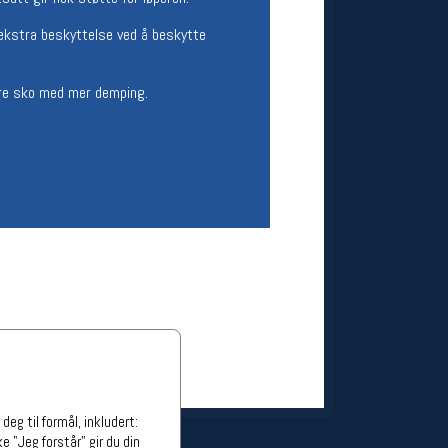
ge stillinger
 ekstra beskyttelse ved å beskytte
stillinger
yere sko med mer demping.
eg til formål, inkludert:
e "Jeg forstår" gir du din