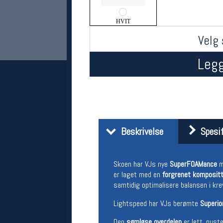
HVIT
Velg 
Legg
Her finner du oss
Beskrivelse
Spesif
Oslo Sportslager
Torggata 20
0183 Oslo
Telefon: 23 32 62 00
Skoen har VJs nye
SuperFOAMance
m
(telefontid man-fredag klokken 10-13)
er laget med en
forgrenet kompositt
Vis i kart
samtidig optimalisere balansen i kre
Om oss
Kontakt oss
Lightspeed har VJs berømte
Superio
Den
sømløse overdelen
er lett, pust