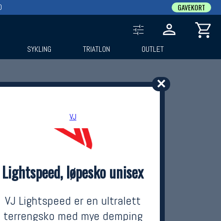
0
GAVEKORT
SYKLING
TRIATLON
OUTLET
✕
VJ
Lightspeed, løpesko unisex
VJ Lightspeed er en ultralett
terrengsko med mye demping