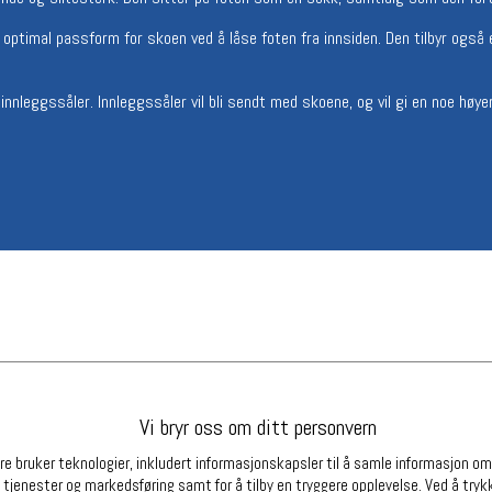
Betingelser
Ledi
 optimal passform for skoen ved å låse foten fra innsiden. Den tilbyr også
Salgsbetingelser
Ledige 
Personsvernerklæring
innleggssåler. Innleggssåler vil bli sendt med skoene, og vil gi en noe hø
Informasjonskapsler
Bærekraft
Org. nr: 976754360
Partnere
Vi bryr oss om ditt personvern
e bruker teknologier, inkludert informasjonskapsler til å samle informasjon om d
 tjenester og markedsføring samt for å tilby en tryggere opplevelse. Ved å trykk