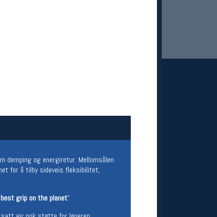
 Oslo Sportslager
net
stilbud og aktiviteter
MELD DEG INN GRATIS
em demping og energiretur. Mellomsålen
 for å tilby sideveis fleksibilitet,
 best grip on the planet
"
satt gir nok støtte for løperen.