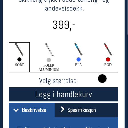
landeveisdekk.
399,-
SORT
BLÅ
RØD
POLER
Her finner du oss
ALUMINIUM
Oslo Sportslager
Velg størrelse
Torggata 20
0183 Oslo
Legg i handlekurv
Telefon: 23 32 62 00
(telefontid man-fredag klokken 10-13)
Vis i kart
Beskrivelse
Spesifikasjon
Om oss
Kontakt oss