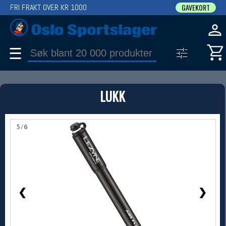
FRI FRAKT OVER KR 1000
GAVEKORT
☰
PRODUKT
LUKK
Produkter (1)
Bruk filter til å spisse søket
5 / 6
❮
❯