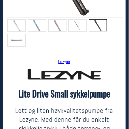
Lezyne
Lezyne
Lite Drive Small sykkelpumpe
Lite Drive Small sykkelpumpe
kr 399
Lett og liten høykvalitetspumpe fra
Lezyne. Med denne får du enkelt
skikkelig trykk i både terreng-, og