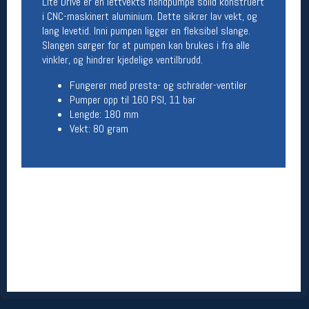
Lite Drive er en lettvekts håndpumpe solid konstruert
Åpningstider butikk
i CNC-maskinert aluminium. Dette sikrer lav vekt, og
lang levetid. Inni pumpen ligger en fleksibel slange.
Man-Fredag:
11-18
Slangen sørger for at pumpen kan brukes i fra alle
Lørdag:
11-16
vinkler, og hindrer kjedelige ventilbrudd.
Fungerer med presta- og schrader-ventiler
Pumper opp til 160 PSI, 11 bar
Team Oslo Sportslager
Lengde: 180 mm
Vekt: 80 gram
Magasinet
Medlemstilbud og aktiviteter
MELD DEG INN GRATIS
Åpningstider verkstedet
Man-Fredag:
11-18
Lørdag:
11-16
Om verkstedet
For å bestille time må du logge inn i
nettbutikken og trykke på den nederste blå
linjen