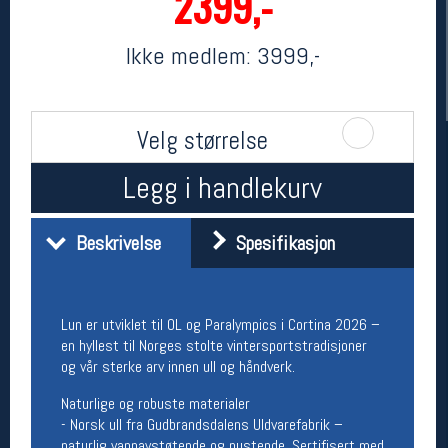
2399,-
Ikke medlem:
3999,-
Velg størrelse
Legg i handlekurv
Her finner du oss
Beskrivelse
Spesifikasjon
Oslo Sportslager
Torggata 20
0183 Oslo
Lun er utviklet til OL og Paralympics i Cortina 2026 –
Telefon: 23 32 62 00
en hyllest til Norges stolte vintersportstradisjoner
(telefontid man-fredag klokken 10-13)
og vår sterke arv innen ull og håndverk.
Vis i kart
Om oss
Naturlige og robuste materialer
Kontakt oss
- Norsk ull fra Gudbrandsdalens Uldvarefabrik –
naturlig vannavstøtende og pustende. Sertifisert med