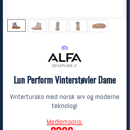
Alfa
Lun Perform Vinterstøvler Dame
Alfa
Lun Perform Vinterstøvler Dame
3999,-
2399,-
Vintertursko med norsk arv og moderne
MEDLEM:
teknologi
Medlemspris: