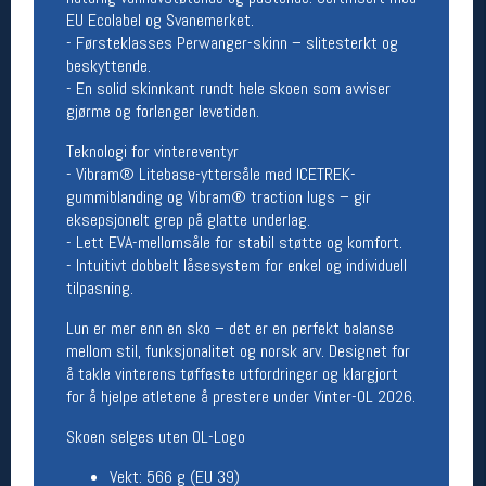
EU Ecolabel og Svanemerket.
Åpningstider butikk
- Førsteklasses Perwanger-skinn – slitesterkt og
Man-Fredag:
11-18
beskyttende.
Lørdag:
11-16
- En solid skinnkant rundt hele skoen som avviser
gjørme og forlenger levetiden.
Teknologi for vintereventyr
Team Oslo Sportslager
- Vibram® Litebase-yttersåle med ICETREK-
gummiblanding og Vibram® traction lugs – gir
Magasinet
eksepsjonelt grep på glatte underlag.
Medlemstilbud og aktiviteter
- Lett EVA-mellomsåle for stabil støtte og komfort.
MELD DEG INN GRATIS
- Intuitivt dobbelt låsesystem for enkel og individuell
tilpasning.
Åpningstider verkstedet
Lun er mer enn en sko – det er en perfekt balanse
mellom stil, funksjonalitet og norsk arv. Designet for
Man-Fredag:
11-18
Lørdag:
11-16
å takle vinterens tøffeste utfordringer og klargjort
Om verkstedet
for å hjelpe atletene å prestere under Vinter-OL 2026.
For å bestille time må du logge inn i
Skoen selges uten OL-Logo
nettbutikken og trykke på den nederste blå
linjen
Vekt: 566 g (EU 39)