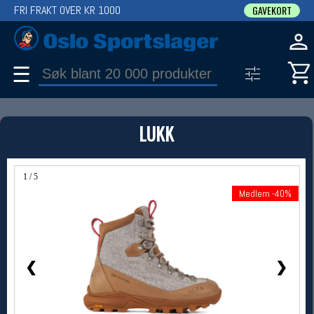
FRI FRAKT OVER KR 1000
GAVEKORT
☰
PRODUKT
LUKK
Produkter (1)
Bruk filter til å spisse søket
1 / 5
Medlem -40%
Medlem -40%
❮
❯