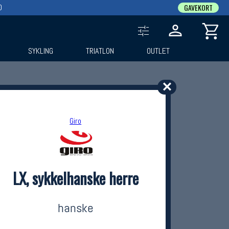
0
GAVEKORT
SYKLING
TRIATLON
OUTLET
✕
Giro
LX, sykkelhanske herre
hanske