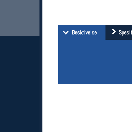
Beskrivelse
Spesif
Her finner du oss
Oslo Sportslager
Torggata 20
0183 Oslo
Telefon: 23 32 62 00
(telefontid man-fredag klokken 10-13)
Vis i kart
Om oss
Kontakt oss