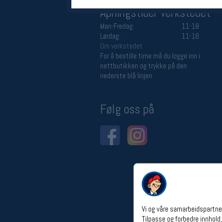
Åpningstider verkstedet
Man-Fredag:
11-18
Lørdag:
11-16
Om verkstedet
For å bestille time må du logge inn i
nettbutikken og trykke på den
nederste blå linjen
Følg oss på
Vi og våre samarbeidspartner
Tilpasse og forbedre innhold,