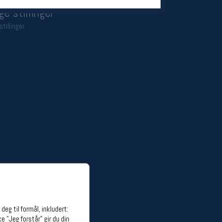
ge stillinger
stillinger
eg til formål, inkludert:
e "Jeg forstår" gir du din