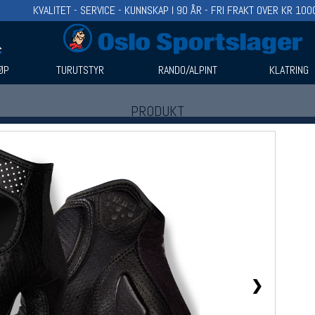
KVALITET - SERVICE - KUNNSKAP I 90 ÅR - FRI FRAKT OVER KR 100
ØP
TURUTSTYR
RANDO/ALPINT
KLATRING
PRODUKT
Produkter (1)
Bruk filter til å spisse søket
❯