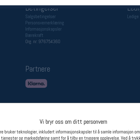
Betingelser
Ledi
Salgsbetingelser
Ledige 
Personsvernerklæring
Informasjonskapsler
Bærekraft
Org. nr: 976754360
Partnere
Vi bryr oss om ditt personvern
e bruker teknologier, inkludert informasjonskapsler til å samle informasjon om d
 tjenester og markedsføring samt for å tilby en tryggere opplevelse. Ved å trykk