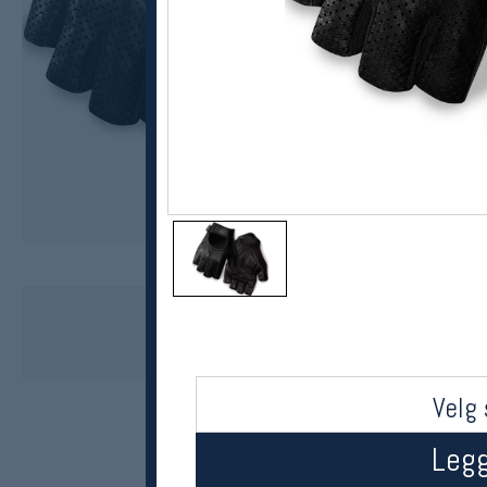
Giro
LX, sykkelhanske herre
kr 799
Velg 
Legg