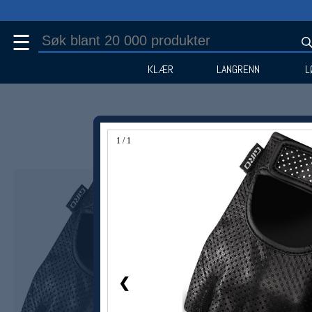
☰
KLÆR
LANGRENN
L
1 / 1
❮