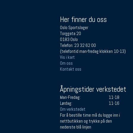
Her finner du oss
Oslo Sportslager
Torggata 20
0183 Oslo
Telefon: 23 32 62 00
(telefontid man-fredag klokken 10-13)
Vis i kart
Om oss
Kontakt oss
Åpningstider verkstedet
Man-Fredag:
11-18
Lørdag:
11-16
Om verkstedet
For å bestille time må du logge inn i
nettbutikken og trykke på den
nederste blå linjen