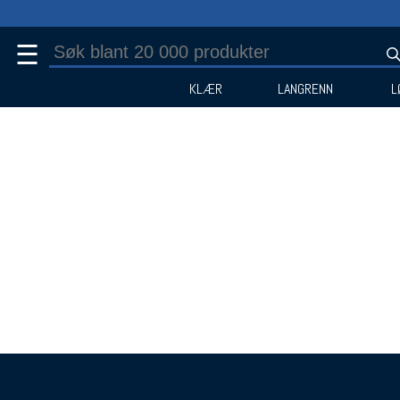
☰
KLÆR
LANGRENN
L