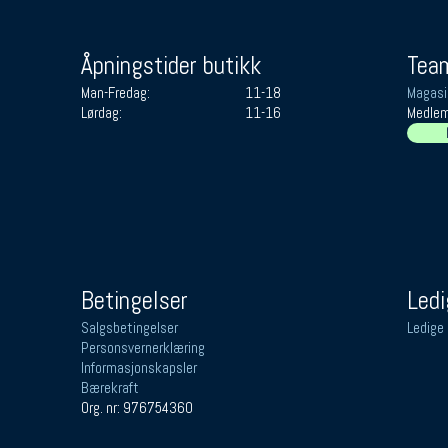
Åpningstider butikk
Team
Man-Fredag:
11-18
Magasi
Lørdag:
11-16
Medlem
Betingelser
Ledi
Salgsbetingelser
Ledige 
Personsvernerklæring
Informasjonskapsler
Bærekraft
Org. nr: 976754360