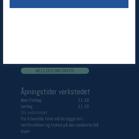
Åpningstider butikk
Man-Fredag:
11-18
Lørdag:
11-16
Team Oslo Sportslager
Magasinet
Medlemstilbud og aktiviteter
MELD DEG INN GRATIS
Åpningstider verkstedet
Man-Fredag:
11-18
Lørdag:
11-16
Om verkstedet
For å bestille time må du logge inn i
nettbutikken og trykke på den nederste blå
linjen