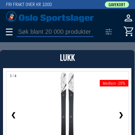
FRI FRAKT OVER KR 1000
GAVEKORT
☰
PRODUKT
LUKK
Produkter (1)
Bruk filter til å spisse søket
1 / 4
Medlem -28%
Medlem -28%
❮
❯