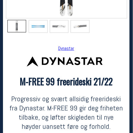
Dynastar
M-FREE 99 freerideski 21/22
Dynastar
M-FREE 99 freerideski 21/22
7000,-
4999,-
Progressiv og svært allsidig freerideski
MEDLEM:
fra Dynastar. M-FREE 99 gir deg friheten
tilbake, og løfter skigleden til nye
høyder uansett føre og forhold.