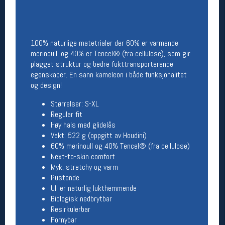
Åpningstider butikk
Man-Fredag:
11-18
Lørdag:
11-16
100% naturlige matetrialer der 60% er varmende
merinoull, og 40% er Tencel® (fra cellulose), som gir
plagget struktur og bedre fukttransporterende
egenskaper. En sann kameleon i både funksjonalitet
Team Oslo Sportslager
og design!
Magasinet
Størrelser: S-XL
Medlemstilbud og aktiviteter
Regular fit
MELD DEG INN GRATIS
Høy hals med glidelås
Vekt: 522 g (oppgitt av Houdini)
60% merinoull og 40% Tencel® (fra cellulose)
Åpningstider verkstedet
Next-to-skin comfort
Man-Fredag:
11-18
Myk, stretchy og varm
Lørdag:
11-16
Pustende
Om verkstedet
Ull er naturlig lukthemmende
For å bestille time må du logge inn i
Biologisk nedbrytbar
nettbutikken og trykke på den nederste blå
Resirkulerbar
linjen
Fornybar