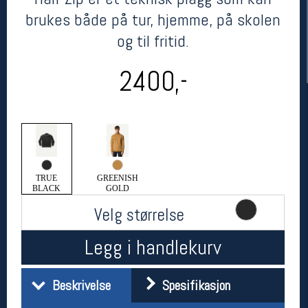
brukes både på tur, hjemme, på skolen
og til fritid.
2400,-
Her finner du oss
TRUE
GREENISH
Oslo Sportslager
BLACK
GOLD
Torggata 20
0183 Oslo
Velg størrelse
Telefon: 23 32 62 00
(telefontid man-fredag klokken 10-13)
Legg i handlekurv
Vis i kart
Om oss
Kontakt oss
Beskrivelse
Spesifikasjon