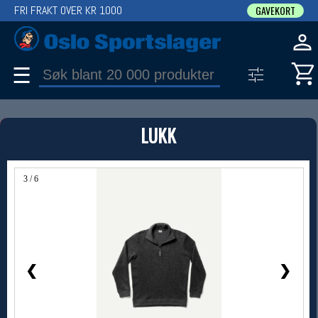
FRI FRAKT OVER KR 1000
GAVEKORT
☰
PRODUKT
LUKK
Produkter (1)
Bruk filter til å spisse søket
3 / 6
❮
❯