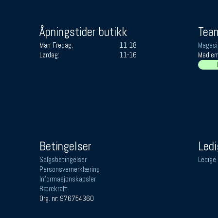
Åpningstider butikk
Team
Man-Fredag:
11-18
Magasi
Lørdag:
11-16
Medlem
Betingelser
Ledi
Salgsbetingelser
Ledige 
Personsvernerklæring
Informasjonskapsler
Bærekraft
Org. nr: 976754360