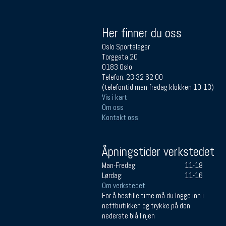
Her finner du oss
Oslo Sportslager
Torggata 20
0183 Oslo
Telefon: 23 32 62 00
(telefontid man-fredag klokken 10-13)
Vis i kart
Om oss
Kontakt oss
Åpningstider verkstedet
Man-Fredag:
11-18
Lørdag:
11-16
Om verkstedet
For å bestille time må du logge inn i
nettbutikken og trykke på den
nederste blå linjen