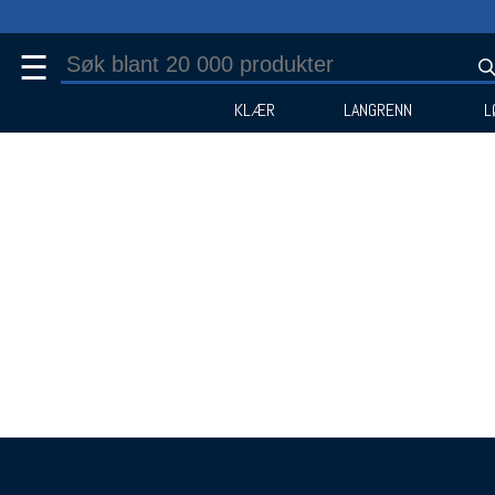
☰
KLÆR
LANGRENN
L