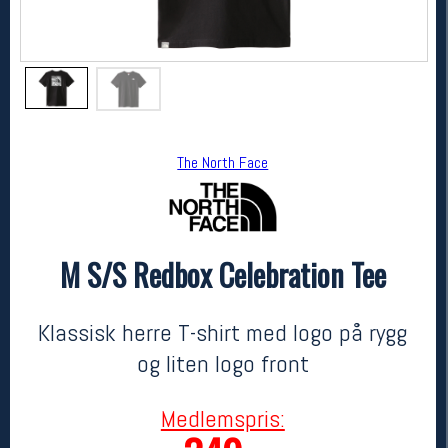
The North Face
M S/S Redbox Celebration Tee
The North Face
M S/S Redbox Celebration Tee
499,-
349,-
Klassisk herre T-shirt med logo på rygg
MEDLEM:
og liten logo front
Medlemspris: