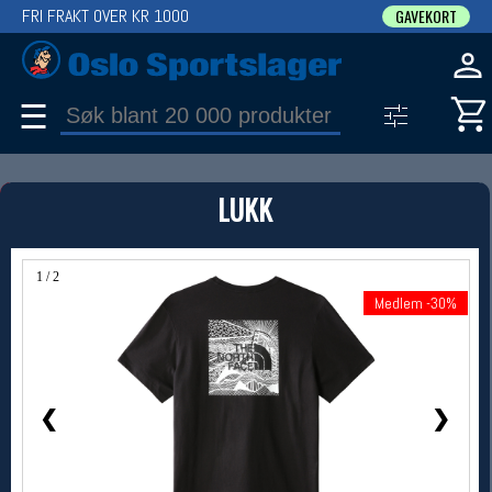
FRI FRAKT OVER KR 1000
GAVEKORT
☰
PRODUKT
LUKK
Produkter (1)
Bruk filter til å spisse søket
1 / 2
Medlem -30%
Medlem -30%
❮
❯