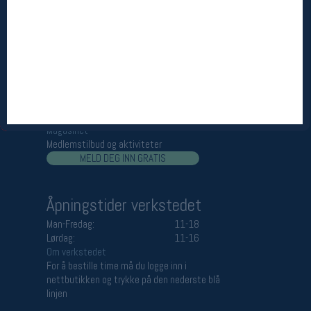
Åpningstider butikk
Man-Fredag:
11-18
Lørdag:
11-16
Team Oslo Sportslager
Magasinet
Medlemstilbud og aktiviteter
MELD DEG INN GRATIS
Åpningstider verkstedet
Man-Fredag:
11-18
Lørdag:
11-16
Om verkstedet
For å bestille time må du logge inn i
nettbutikken og trykke på den nederste blå
linjen