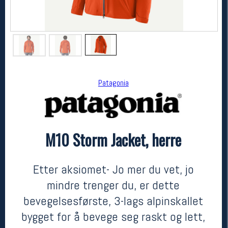
Patagonia
M10 Storm Jacket, herre
Patagonia
M10 Storm Jacket, herre
4999,-
3499,-
Etter aksiomet- Jo mer du vet, jo
MEDLEM:
mindre trenger du, er dette
bevegelsesførste, 3-lags alpinskallet
bygget for å bevege seg raskt og lett,