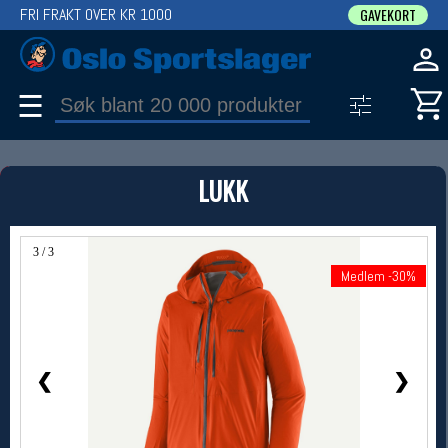
FRI FRAKT OVER KR 1000
GAVEKORT
☰
PRODUKT
LUKK
Produkter (1)
Bruk filter til å spisse søket
3 / 3
Medlem -30%
Medlem -30%
❮
❯