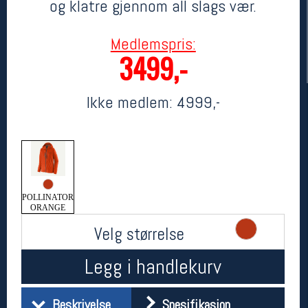
og klatre gjennom all slags vær.
Medlemspris:
3499,-
Ikke medlem:
4999,-
Her finner du oss
Oslo Sportslager
Torggata 20
POLLINATOR
ORANGE
0183 Oslo
Telefon: 23 32 62 00
Velg størrelse
(telefontid man-fredag klokken 10-13)
Vis i kart
Legg i handlekurv
Om oss
Kontakt oss
Beskrivelse
Spesifikasjon