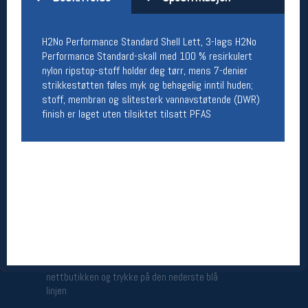
Åpningstider butikk
Man-Fredag:
11-18
H2No Performance Standard Shell Lett, 3-lags H2No
Lørdag:
11-16
Performance Standard-skall med 100 % resirkulert
nylon ripstop-stoff holder deg tørr, mens 7-denier
strikkestøtten føles myk og behagelig inntil huden;
stoff, membran og slitesterk vannavstøtende (DWR)
Team Oslo Sportslager
finish er laget uten tilsiktet tilsatt PFAS
Magasinet
Medlemstilbud og aktiviteter
MELD DEG INN GRATIS
Åpningstider verkstedet
Man-Fredag:
11-18
Lørdag:
11-16
Om verkstedet
For å bestille time må du logge inn i
nettbutikken og trykke på den nederste blå
linjen