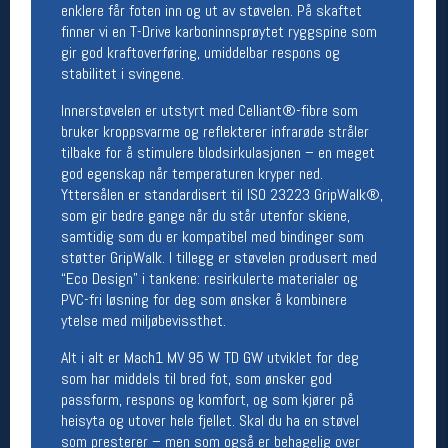
enklere får foten inn og ut av støvelen. På skaftet
finner vi en T-Drive karboninnsprøytet ryggspine som
Betingelser
gir god kraftoverføring, umiddelbar respons og
Salgsbetingelser
stabilitet i svingene.
Personsvernerklæring
Innerstøvelen er utstyrt med Celliant®-fibre som
Informasjonskapsler
Bærekraft
bruker kroppsvarme og reflekterer infrarøde stråler
Org. nr: 976754360
tilbake for å stimulere blodsirkulasjonen – en meget
god egenskap når temperaturen kryper ned.
Yttersålen er standardisert til ISO 23223 GripWalk®,
Ledige stillinger
som gir bedre gange når du står utenfor skiene,
samtidig som du er kompatibel med bindinger som
Ledige stillinger
støtter GripWalk. I tillegg er støvelen produsert med
“Eco Design” i tankene: resirkulerte materialer og
PVC-fri løsning for deg som ønsker å kombinere
Følg oss på
ytelse med miljøbevissthet.
Alt i alt er Mach1 MV 95 W TD GW utviklet for deg
som har middels til bred fot, som ønsker god
passform, respons og komfort, og som kjører på
heisyta og utover hele fjellet. Skal du ha en støvel
som presterer – men som også er behagelig over