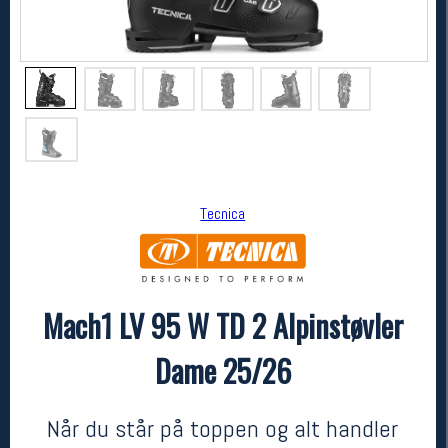
Tecnica
Tecnica
Mach1 LV 95 W TD 2 Alpinstøvler Dame 25/26
Mach1 LV 95 W TD 2 Alpinstøvler
7999,-
6999,-
MEDLEM:
Dame 25/26
Når du står på toppen og alt handler