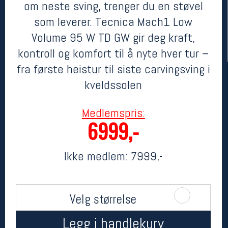
om neste sving, trenger du en støvel
som leverer. Tecnica Mach1 Low
Volume 95 W TD GW gir deg kraft,
kontroll og komfort til å nyte hver tur –
fra første heistur til siste carvingsving i
kveldssolen
Medlemspris:
Her finner du oss
6999,-
Oslo Sportslager
Torggata 20
Ikke medlem:
7999,-
0183 Oslo
Telefon: 23 32 62 00
(telefontid man-fredag klokken 10-13)
Vis i kart
Velg størrelse
Om oss
Kontakt oss
Legg i handlekurv