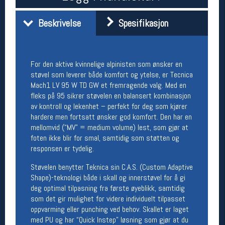
Åpningstider butikk
Beskrivelse
Spesifikasjon
Man-Fredag:
11-18
Lørdag:
11-16
For den aktive kvinnelige alpinisten som ønsker en
støvel som leverer både komfort og ytelse, er Tecnica
Team Oslo Sportslager
Mach1 LV 95 W TD GW et fremragende valg. Med en
Magasinet
fleks på 95 sikrer støvelen en balansert kombinasjon
Medlemstilbud og aktiviteter
av kontroll og lekenhet – perfekt for deg som kjører
MELD DEG INN GRATIS
hardere men fortsatt ønsker god komfort. Den har en
mellomvid (“MV” = medium volume) lest, som gjør at
foten ikke blir for smal, samtidig som støtten og
Åpningstider verkstedet
responsen er tydelig.
Man-Fredag:
11-18
Støvelen benytter Teknica sin C.A.S. (Custom Adaptive
Lørdag:
11-16
Shape)-teknologi både i skall og innerstøvel for å gi
Om verkstedet
deg optimal tilpasning fra første øyeblikk, samtidig
For å bestille time må du logge inn i
som det gir mulighet for videre individuelt tilpasset
nettbutikken og trykke på den nederste blå
oppvarming eller punching ved behov. Skallet er laget
linjen
med PU og har “Quick Instep” løsning som gjør at du