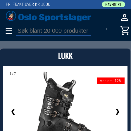
FRI FRAKT OVER KR 1000
GAVEKORT
☰
PRODUKT
LUKK
Produkter (1)
Bruk filter til å spisse søket
1 / 7
Medlem -12%
Medlem -12%
❮
❯