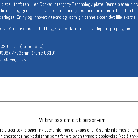
late i forfoten – en Rocker Intergrity Technology-plate. Denne platen bidrar 
Betingelser
Ledi
 holder seg godt etter hvert som skoen løpes med mil etter mil. Platen hjel
Salgsbetingelser
Ledige 
laget. En ny og innovativ teknologi som gir denne skoen det lille ekstra!
Personsvernerklæring
sive Vibram-knaster. Dette gjør at Mafate 5 har overlegent grep og feste b
Informasjonskapsler
Bærekraft
Org. nr: 976754360
330 gram (herre US10).
S08), 44/36mm (herre US10).
ogsbilvei, grus
Partnere
Vi bryr oss om ditt personvern
e bruker teknologier, inkludert informasjonskapsler til å samle informasjon om d
 tjenester og markedsføring samt for å tilby en tryggere opplevelse. Ved å trykk