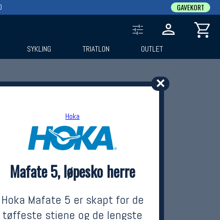
0
GAVEKORT
SYKLING
TRIATLON
OUTLET
✕
Hoka
Mafate 5, løpesko herre
Hoka Mafate 5 er skapt for de
tøffeste stiene og de lengste