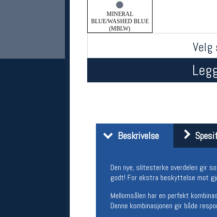
MINERAL
BLUE/WASHED BLUE
(MBLW)
Velg 
Legg
Her finner du oss
Oslo Sportslager
Beskrivelse
Spesif
Torggata 20
0183 Oslo
Telefon: 23 32 62 00
Den nye, slitesterke overdelen gir s
(telefontid man-fredag klokken 10-13)
godt! For ekstra beskyttelse mot gj
Vis i kart
Om oss
Mellomsålen har en perfekt kombina
Kontakt oss
Denne kombinasjonen gir både respon