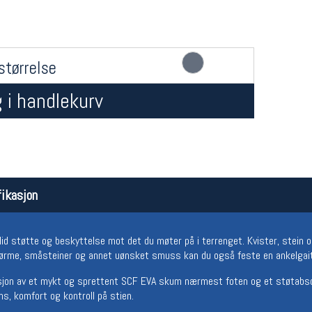
størrelse
 i handlekurv
Åpningstider butikk
Team
Man-Fredag:
11-18
Magasi
ikasjon
Lørdag:
11-16
Medlem
olid støtte og beskyttelse mot det du møter på i terrenget. Kvister, stein 
ørme, småsteiner og annet uønsket smuss kan du også feste en ankelgaite
sjon av et mykt og sprettent SCF EVA skum nærmest foten og et støtabs
s, komfort og kontroll på stien.