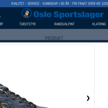
KVALITET - SERVICE - KUNNSKAP I 90 ÅR - FRI FRAKT OVER KR 100
ØP
TURUTSTYR
RANDO/ALPINT
KLATRING
PRODUKT
Produkter (1)
Bruk filter til å spisse søket
❯