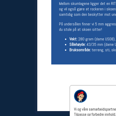
Mellom skumlagene ligger det en RIT-p
Åpningstider verkstedet
og vil også gjøre at rockeren i skoen
Man-Fredag:
11-18
samtidig som den beskytter mot under
Lørdag:
11-16
På undersålen finner vi 5 mm aggres
Om verkstedet
du stole på at skoen sitter!
For å bestille time må du logge inn i
nettbutikken og trykke på den
Vekt:
280 gram (dame US08), 
nederste blå linjen
Sålehøyde:
43/35 mm (dame U
Bruksområde:
terreng, sti, sk
Følg oss på
Vi og våre samarbeidspartner
Tilpasse og forbedre innhold,