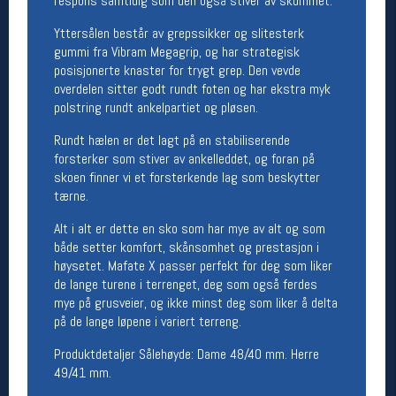
respons samtidig som den også stiver av skummet.
Yttersålen består av grepssikker og slitesterk
Betingelser
gummi fra Vibram Megagrip, og har strategisk
Salgsbetingelser
posisjonerte knaster for trygt grep. Den vevde
Personsvernerklæring
overdelen sitter godt rundt foten og har ekstra myk
Informasjonskapsler
polstring rundt ankelpartiet og pløsen.
Bærekraft
Org. nr: 976754360
Rundt hælen er det lagt på en stabiliserende
forsterker som stiver av ankelleddet, og foran på
skoen finner vi et forsterkende lag som beskytter
Ledige stillinger
tærne.
Ledige stillinger
Alt i alt er dette en sko som har mye av alt og som
både setter komfort, skånsomhet og prestasjon i
høysetet. Mafate X passer perfekt for deg som liker
Følg oss på
de lange turene i terrenget, deg som også ferdes
mye på grusveier, og ikke minst deg som liker å delta
på de lange løpene i variert terreng.
Produktdetaljer Sålehøyde: Dame 48/40 mm. Herre
49/41 mm.