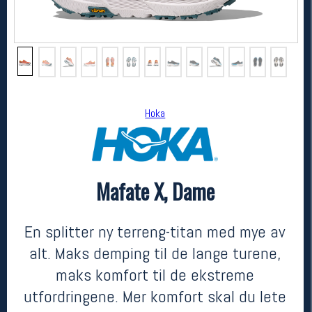
Hoka
Mafate X, Dame
Hoka
Mafate X, Dame
kr 3299
En splitter ny terreng-titan med mye av
alt. Maks demping til de lange turene,
maks komfort til de ekstreme
utfordringene. Mer komfort skal du lete