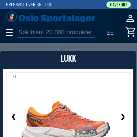
FRI FRAKT OVER KR 1000
GAVEKORT
☰
PRODUKT
LUKK
Produkter (1)
Bruk filter til å spisse søket
1 / 13
❮
❯