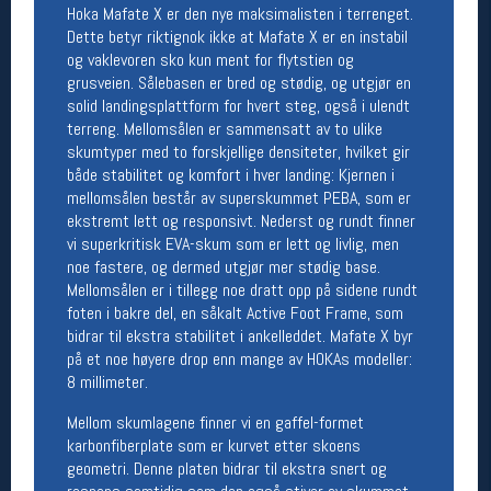
Hoka Mafate X er den nye maksimalisten i terrenget.
Åpningstider butikk
Dette betyr riktignok ikke at Mafate X er en instabil
Man-Fredag:
11-18
og vaklevoren sko kun ment for flytstien og
Lørdag:
11-16
grusveien. Sålebasen er bred og stødig, og utgjør en
solid landingsplattform for hvert steg, også i ulendt
terreng. Mellomsålen er sammensatt av to ulike
skumtyper med to forskjellige densiteter, hvilket gir
Team Oslo Sportslager
både stabilitet og komfort i hver landing: Kjernen i
mellomsålen består av superskummet PEBA, som er
Magasinet
ekstremt lett og responsivt. Nederst og rundt finner
Medlemstilbud og aktiviteter
vi superkritisk EVA-skum som er lett og livlig, men
MELD DEG INN GRATIS
noe fastere, og dermed utgjør mer stødig base.
Mellomsålen er i tillegg noe dratt opp på sidene rundt
foten i bakre del, en såkalt Active Foot Frame, som
Åpningstider verkstedet
bidrar til ekstra stabilitet i ankelleddet. Mafate X byr
Man-Fredag:
11-18
på et noe høyere drop enn mange av HOKAs modeller:
Lørdag:
11-16
8 millimeter.
Om verkstedet
For å bestille time må du logge inn i
Mellom skumlagene finner vi en gaffel-formet
nettbutikken og trykke på den nederste blå
karbonfiberplate som er kurvet etter skoens
linjen
geometri. Denne platen bidrar til ekstra snert og