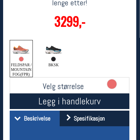
lenge etter!
3299,-
FELDSPAR /
BKSK
MOUNTAIN
Her finner du oss
FOG(FPR)
Oslo Sportslager
Velg størrelse
Torggata 20
0183 Oslo
Legg i handlekurv
Telefon: 23 32 62 00
(telefontid man-fredag klokken 10-13)
Vis i kart
Beskrivelse
Spesifikasjon
Om oss
Kontakt oss