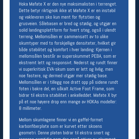
Hoka Mafate X er den nye maksimalisten i terrenget.
Åpningstider butikk
Dette betyr riktignok ikke at Mafate X er en instabil
Man-Fredag:
11-18
og vaklevoren sko kun ment for flytstien og
Lørdag:
11-16
grusveien. Sålebasen er bred og stødig, og utgjør en
solid landingsplattform for hvert steg, også i ulendt
terreng. Mellomsålen er sammensatt av to ulike
skumtyper med to forskjellige densiteter, hvilket gir
Team Oslo Sportslager
både stabilitet og komfort i hver landing: Kjernen i
mellomsålen består av superskummet PEBA, som er
Magasinet
ekstremt lett og responsivt. Nederst og rundt finner
Medlemstilbud og aktiviteter
vi superkritisk EVA-skum som er lett og livlig, men
MELD DEG INN GRATIS
noe fastere, og dermed utgjør mer stødig base.
Mellomsålen er i tillegg noe dratt opp på sidene rundt
foten i bakre del, en såkalt Active Foot Frame, som
Åpningstider verkstedet
bidrar til ekstra stabilitet i ankelleddet. Mafate X byr
Man-Fredag:
11-18
på et noe høyere drop enn mange av HOKAs modeller:
Lørdag:
11-16
8 millimeter.
Om verkstedet
For å bestille time må du logge inn i
Mellom skumlagene finner vi en gaffel-formet
nettbutikken og trykke på den nederste blå
karbonfiberplate som er kurvet etter skoens
linjen
geometri. Denne platen bidrar til ekstra snert og