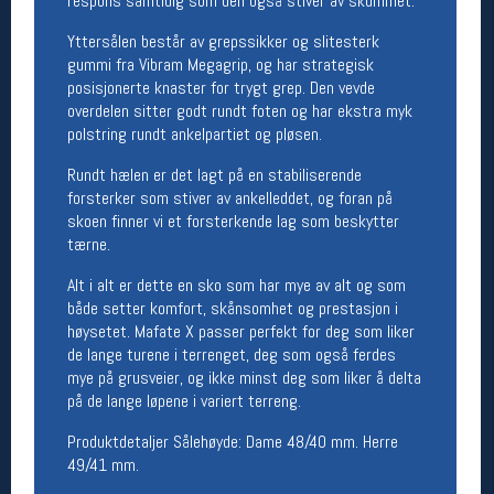
respons samtidig som den også stiver av skummet.
Yttersålen består av grepssikker og slitesterk
Betingelser
gummi fra Vibram Megagrip, og har strategisk
Salgsbetingelser
posisjonerte knaster for trygt grep. Den vevde
Personsvernerklæring
overdelen sitter godt rundt foten og har ekstra myk
Informasjonskapsler
polstring rundt ankelpartiet og pløsen.
Bærekraft
Org. nr: 976754360
Rundt hælen er det lagt på en stabiliserende
forsterker som stiver av ankelleddet, og foran på
skoen finner vi et forsterkende lag som beskytter
Ledige stillinger
tærne.
Ledige stillinger
Alt i alt er dette en sko som har mye av alt og som
både setter komfort, skånsomhet og prestasjon i
høysetet. Mafate X passer perfekt for deg som liker
Følg oss på
de lange turene i terrenget, deg som også ferdes
mye på grusveier, og ikke minst deg som liker å delta
på de lange løpene i variert terreng.
Produktdetaljer Sålehøyde: Dame 48/40 mm. Herre
49/41 mm.