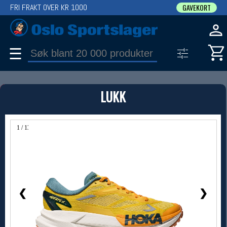
FRI FRAKT OVER KR 1000
GAVEKORT
☰
PRODUKT
LUKK
Produkter (1)
Bruk filter til å spisse søket
1 / 13
❮
❯