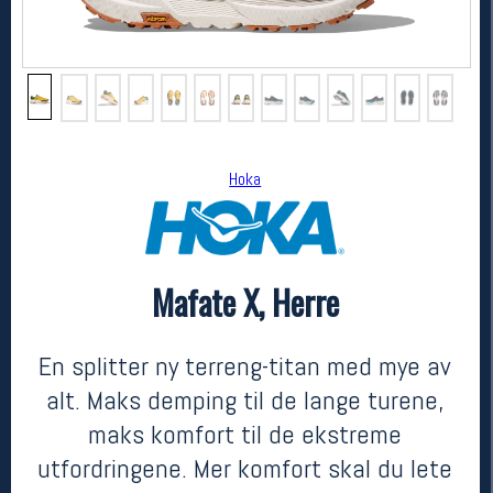
Hoka
Mafate X, Herre
Hoka
Mafate X, Herre
kr 3299
En splitter ny terreng-titan med mye av
alt. Maks demping til de lange turene,
maks komfort til de ekstreme
utfordringene. Mer komfort skal du lete