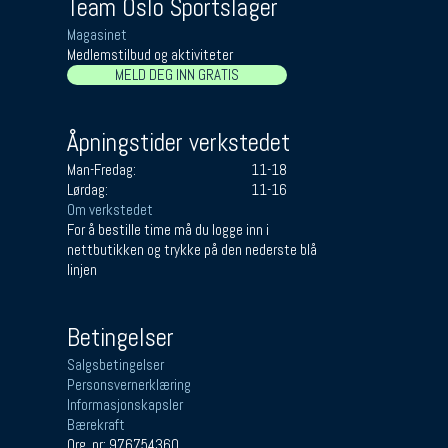
Team Oslo Sportslager
Magasinet
Medlemstilbud og aktiviteter
MELD DEG INN GRATIS
Åpningstider verkstedet
Man-Fredag:
11-18
Lørdag:
11-16
Om verkstedet
For å bestille time må du logge inn i
nettbutikken og trykke på den nederste blå
linjen
Betingelser
Salgsbetingelser
Personsvernerklæring
Informasjonskapsler
Bærekraft
Org. nr: 976754360