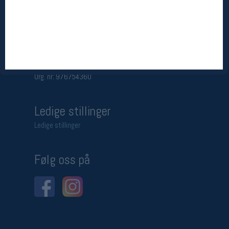
Betingelser
Salgsbetingelser
Personsvernerklæring
Informasjonskapsler
Bærekraft
Org. nr: 976754360
Ledige stillinger
Ledige stillinger
Følg oss på