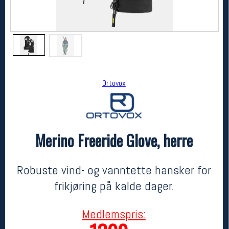
Ortovox
Merino Freeride Glove, herre
Ortovox
Merino Freeride Glove, herre
1999,-
1399,-
Robuste vind- og vanntette hansker for
MEDLEM:
frikjøring på kalde dager.
Medlemspris: