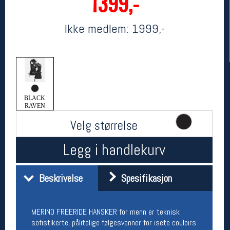
1399,-
Ikke medlem:
1999,-
BLACK
RAVEN
Her finner du oss
Velg størrelse
Oslo Sportslager
Legg i handlekurv
Torggata 20
0183 Oslo
Telefon: 23 32 62 00
Beskrivelse
Spesifikasjon
(telefontid man-fredag klokken 10-13)
Vis i kart
Om oss
Kontakt oss
MERINO FREERIDE HANSKER for menn er teknisk
sofistikerte, pålitelige følgesvenner for isete couloirs