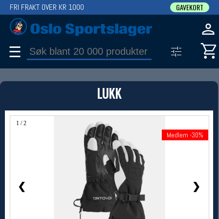
FRI FRAKT OVER KR 1000
GAVEKORT
☰
PRODUKT
LUKK
Produkter (1)
Bruk filter til å spisse søket
1 / 2
Medlem -30%
Medlem -30%
❮
❯