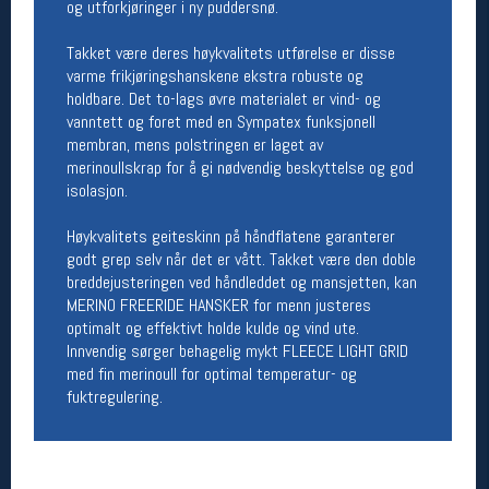
og utforkjøringer i ny puddersnø.
Åpningstider butikk
Takket være deres høykvalitets utførelse er disse
Man-Fredag:
11-18
varme frikjøringshanskene ekstra robuste og
Lørdag:
11-16
holdbare. Det to-lags øvre materialet er vind- og
vanntett og foret med en Sympatex funksjonell
membran, mens polstringen er laget av
merinoullskrap for å gi nødvendig beskyttelse og god
Team Oslo Sportslager
isolasjon.
Magasinet
Medlemstilbud og aktiviteter
Høykvalitets geiteskinn på håndflatene garanterer
MELD DEG INN GRATIS
godt grep selv når det er vått. Takket være den doble
breddejusteringen ved håndleddet og mansjetten, kan
MERINO FREERIDE HANSKER for menn justeres
Åpningstider verkstedet
optimalt og effektivt holde kulde og vind ute.
Innvendig sørger behagelig mykt FLEECE LIGHT GRID
Man-Fredag:
11-18
med fin merinoull for optimal temperatur- og
Lørdag:
11-16
fuktregulering.
Om verkstedet
For å bestille time må du logge inn i
nettbutikken og trykke på den nederste blå
linjen