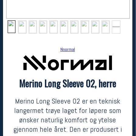
Nnormal
Merino Long Sleeve 02, herre
Nnormal
Merino Long Sleeve 02, herre
kr 1199
Merino Long Sleeve 02 er en teknisk
langermet trøye laget for løpere som
ønsker naturlig komfort og ytelse
gjennom hele året. Den er produsert i