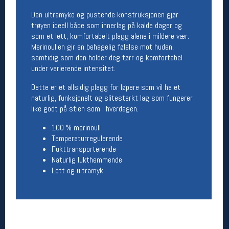
Åpningstider butikk
Den ultramyke og pustende konstruksjonen gjør
trøyen ideell både som innerlag på kalde dager og
Man-Fredag:
11-18
som et lett, komfortabelt plagg alene i mildere vær.
Lørdag:
11-16
Merinoullen gir en behagelig følelse mot huden,
samtidig som den holder deg tørr og komfortabel
under varierende intensitet.
Team Oslo Sportslager
Dette er et allsidig plagg for løpere som vil ha et
Magasinet
naturlig, funksjonelt og slitesterkt lag som fungerer
Medlemstilbud og aktiviteter
like godt på stien som i hverdagen.
MELD DEG INN GRATIS
100 % merinoull
Temperaturregulerende
Åpningstider verkstedet
Fukttransporterende
Naturlig lukthemmende
Man-Fredag:
11-18
Lett og ultramyk
Lørdag:
11-16
Om verkstedet
For å bestille time må du logge inn i
nettbutikken og trykke på den nederste blå
linjen