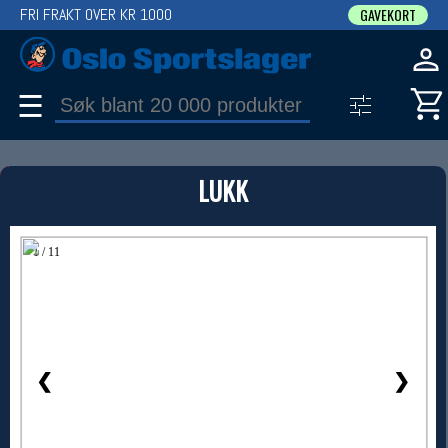
FRI FRAKT OVER KR 1000
GAVEKORT
☰
PRODUKT
LUKK
Produkter (1)
Bruk filter til å spisse søket
1 / 11
❮
❯