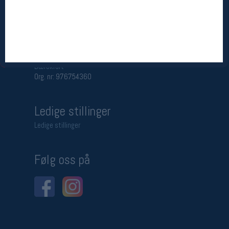
Betingelser
Salgsbetingelser
Personsvernerklæring
Informasjonskapsler
Bærekraft
Org. nr: 976754360
Ledige stillinger
Ledige stillinger
Følg oss på