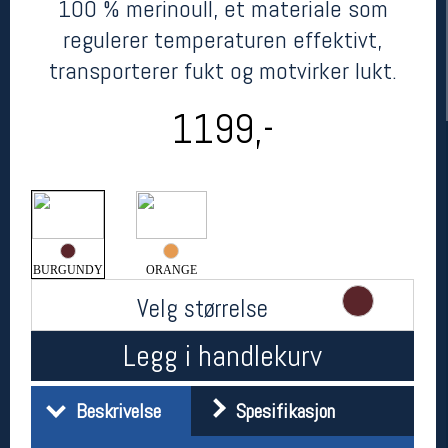
100 % merinoull, et materiale som
regulerer temperaturen effektivt,
transporterer fukt og motvirker lukt.
1199,-
Her finner du oss
Oslo Sportslager
BURGUNDY
ORANGE
Torggata 20
Velg størrelse
0183 Oslo
Telefon: 23 32 62 00
(telefontid man-fredag klokken 10-13)
Legg i handlekurv
Vis i kart
Om oss
Kontakt oss
Beskrivelse
Spesifikasjon