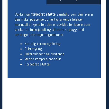
Åpningstider butikk
Man-Fredag:
11-18
Sokken gir
forbedret støtte
samtidig som den leverer
Lørdag:
11-16
den myke, pustende og hurtigtørkende følelsen
merinoull er kjent for. Den er utviklet for løpere som
ønsker et funksjonelt og slitesterkt plagg med
naturlige prestasjonsegenskaper.
Team Oslo Sportslager
Naturlig termoregulering
Magasinet
Fuktstyring
Medlemstilbud og aktiviteter
Luktresistent og pustende
MELD DEG INN GRATIS
Merino kompresjonssokk
Forbedret støtte
Åpningstider verkstedet
Man-Fredag:
11-18
Lørdag:
11-16
Om verkstedet
For å bestille time må du logge inn i
nettbutikken og trykke på den nederste blå
linjen