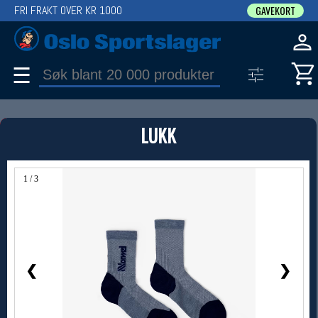
FRI FRAKT OVER KR 1000
GAVEKORT
☰
PRODUKT
LUKK
Produkter (1)
Bruk filter til å spisse søket
1 / 3
❮
❯