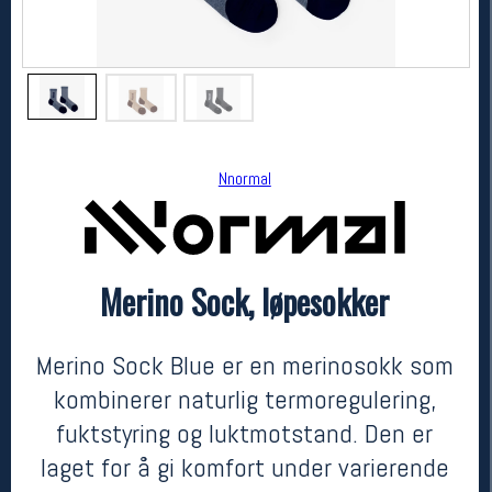
Nnormal
Merino Sock, løpesokker
Nnormal
Merino Sock, løpesokker
kr 349
Merino Sock Blue er en merinosokk som
kombinerer naturlig termoregulering,
fuktstyring og luktmotstand. Den er
laget for å gi komfort under varierende