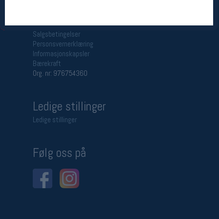
Betingelser
Salgsbetingelser
Personsvernerklæring
Informasjonskapsler
Bærekraft
Org. nr: 976754360
Ledige stillinger
Ledige stillinger
Følg oss på