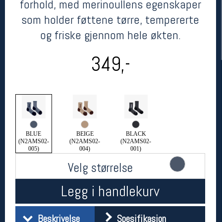
forhold, med merinoullens egenskaper
som holder føttene tørre, tempererte
og friske gjennom hele økten.
349,-
Her finner du oss
Oslo Sportslager
BLUE
BEIGE
BLACK
Torggata 20
(N2AMS02-
(N2AMS02-
(N2AMS02-
005)
004)
001)
0183 Oslo
Telefon: 23 32 62 00
Velg størrelse
(telefontid man-fredag klokken 10-13)
Vis i kart
Legg i handlekurv
Om oss
Kontakt oss
Beskrivelse
Spesifikasjon