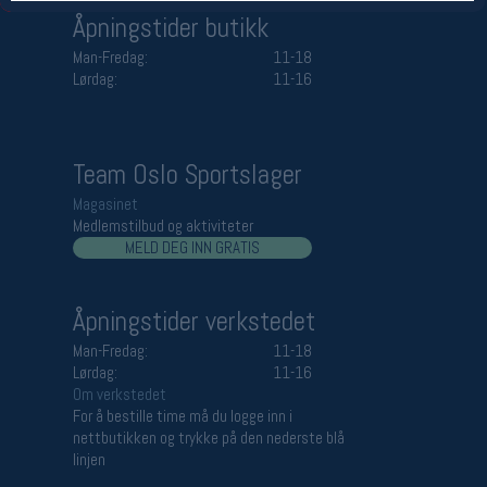
Åpningstider butikk
Man-Fredag:
11-18
Lørdag:
11-16
Team Oslo Sportslager
Magasinet
Medlemstilbud og aktiviteter
MELD DEG INN GRATIS
Åpningstider verkstedet
Man-Fredag:
11-18
Lørdag:
11-16
Om verkstedet
For å bestille time må du logge inn i
nettbutikken og trykke på den nederste blå
linjen