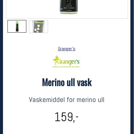
Granger's
Merino ull vask
Granger's
Merino ull vask
kr 159
Vaskemiddel for merino ull
159,-