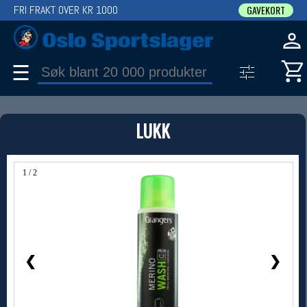
FRI FRAKT OVER KR 1000
GAVEKORT
☰
PRODUKT
LUKK
Produkter (1)
Bruk filter til å spisse søket
1 / 2
❮
❯