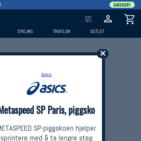
0
GAVEKORT
SYKLING
TRIATLON
OUTLET
✕
Asics
Metaspeed SP Paris, piggsko
METASPEED SP-piggskoen hjelper
sprintere med å ta lengre steg