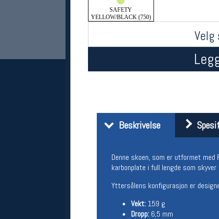
SAFETY
YELLOW/BLACK (750)
Velg 
Legg
Her finner du oss
Beskrivelse
Spesif
Oslo Sportslager
Torggata 20
0183 Oslo
Denne skoen, som er utformet med F
Telefon: 23 32 62 00
karbonplate i full lengde som skyve
(telefontid man-fredag klokken 10-13)
Vis i kart
Yttersålens konfigurasjon er designe
Om oss
Kontakt oss
Vekt:
159 g
Dropp:
6,5 mm