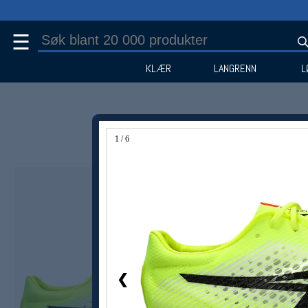
☰
KLÆR
LANGRENN
L
1 / 6
❮