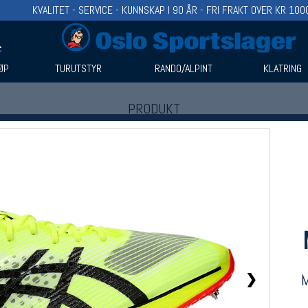
KVALITET - SERVICE - KUNNSKAP I 90 ÅR - FRI FRAKT OVER KR 100
ØP
TURUTSTYR
RANDO/ALPINT
KLATRING
PRODUKT
Produkter (1)
Bruk filter til å spisse søket
❯