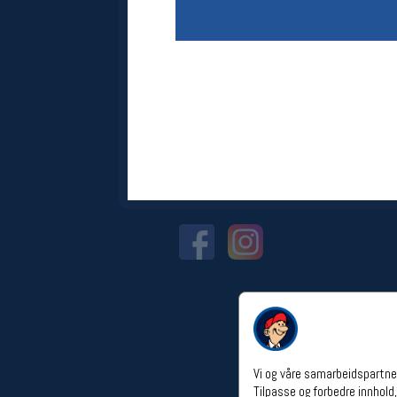
Åpningstider verkstedet
Man-Fredag:
11-18
Lørdag:
11-16
Om verkstedet
For å bestille time må du logge inn i
nettbutikken og trykke på den
nederste blå linjen
Følg oss på
Vi og våre samarbeidspartner
Tilpasse og forbedre innhold,