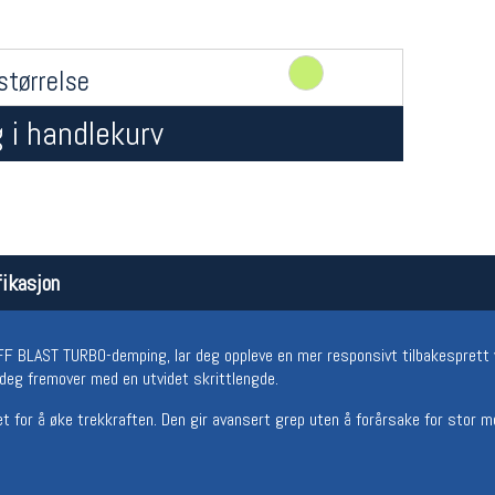
størrelse
 i handlekurv
Åpningstider butikk
Team
ikasjon
Man-Fredag:
11-18
Magasi
Lørdag:
11-16
Medlem
F BLAST TURBO-demping, lar deg oppleve en mer responsivt tilbakesprett 
r deg fremover med en utvidet skrittlengde.
t for å øke trekkraften. Den gir avansert grep uten å forårsake for stor 