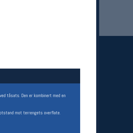
 Oslo Sportslager
net
stilbud og aktiviteter
MELD DEG INN GRATIS
ved tåsats. Den er kombinert med en
motstand mot terrengets overflate.