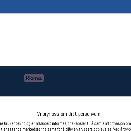
Betingelser
Ledi
Salgsbetingelser
Ledige 
Personsvernerklæring
Informasjonskapsler
Bærekraft
Org. nr: 976754360
Partnere
Vi bryr oss om ditt personvern
e bruker teknologier, inkludert informasjonskapsler til å samle informasjon om d
 tjenester og markedsføring samt for å tilby en tryggere opplevelse. Ved å trykk