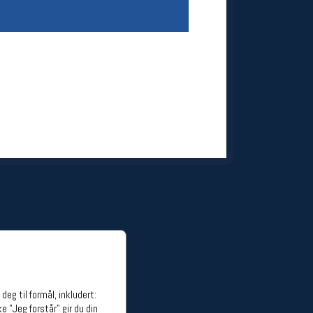
ge stillinger
stillinger
eg til formål, inkludert:
e "Jeg forstår" gir du din