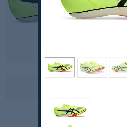
Asics
Metaspeed SP Paris, piggsko
kr 2800