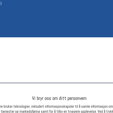
5)
Betingelser
Ledi
Salgsbetingelser
Ledige 
Personsvernerklæring
Informasjonskapsler
Bærekraft
Org. nr: 976754360
Partnere
Vi bryr oss om ditt personvern
e bruker teknologier, inkludert informasjonskapsler til å samle informasjon om d
 tjenester og markedsføring samt for å tilby en tryggere opplevelse. Ved å trykk