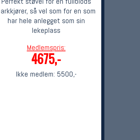
Perfekt støvel for en fullblods
arkkjører, så vel som for en som
har hele anlegget som sin
lekeplass
Medlemspris:
4675,-
Ikke medlem:
5500,-