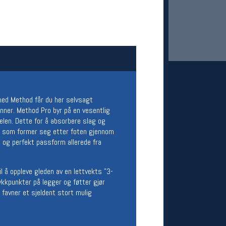
 med Method får du her selvsagt
enner. Method Pro byr på en vesentlig
 Oslo Sportslager
len. Dette for å absorbere slag og
er som former seg etter foten gjennom
net
g og perfekt passform allerede fra
stilbud og aktiviteter
MELD DEG INN GRATIS
l å oppleve gleden av en lettvekts "3-
ykkpunkter på legger og føtter gjør
 favner et sjeldent stort mulig