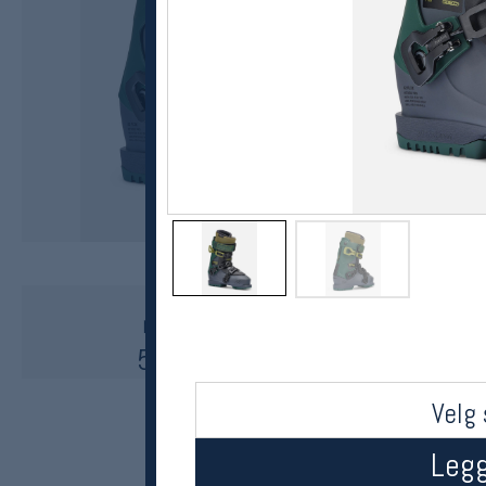
K2
Method Pro alpinstøvler 23/24
5500,-
4675,-
MEDLEM:
Velg 
Legg