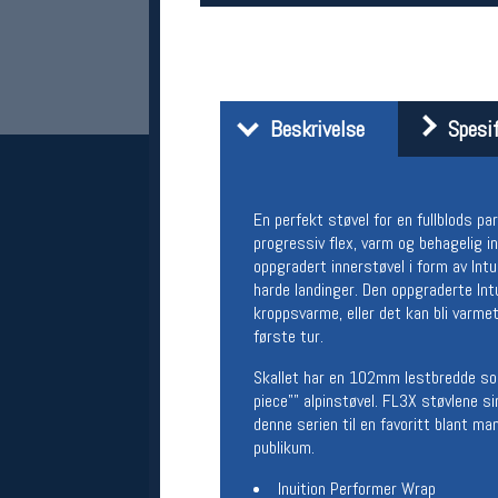
Beskrivelse
Spesif
En perfekt støvel for en fullblods p
progressiv flex, varm og behagelig i
Her finner du oss
oppgradert innerstøvel i form av In
harde landinger. Den oppgraderte In
Oslo Sportslager
kroppsvarme, eller det kan bli varme
Torggata 20
første tur.
0183 Oslo
Telefon: 23 32 62 00
Skallet har en 102mm lestbredde som 
(telefontid man-fredag klokken 10-13)
piece"" alpinstøvel. FL3X støvlene s
Vis i kart
denne serien til en favoritt blant m
Om oss
publikum.
Kontakt oss
Inuition Performer Wrap