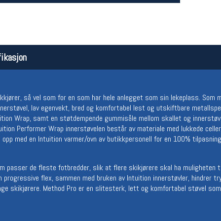
ikasjon
arkkjører, så vel som for en som har hele anlegget som sin lekeplass. Som
nnerstøvel, lav egenvekt, bred og komfortabel lest og utskiftbare metallsp
Åpningstider butikk
Team
tuition Wrap, samt en støtdempende gummisåle mellom skallet og innerstøve
tuition Performer Wrap innerstøvelen består av materiale med lukkede cell
Man-Fredag:
11-18
Magasi
t opp med en Intuition varmer/ovn av butikkpersonell for en 100% tilpasnin
Lørdag:
11-16
Medlem
passer de fleste fotbredder, slik at flere skikjørere skal ha muligheten ti
in progressive flex, sammen med bruken av Intuition innerstøvler, hindrer tr
ange skikjørere. Method Pro er en slitesterk, lett og komfortabel støvel som