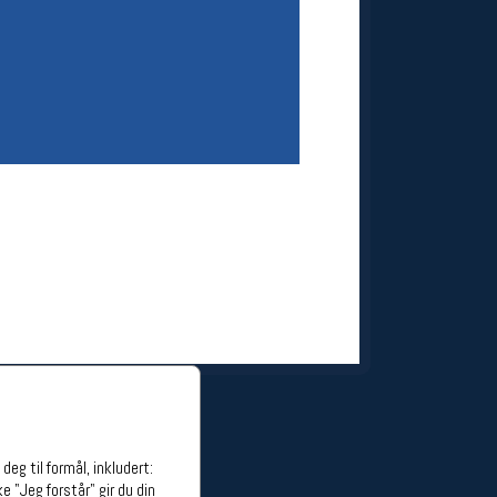
ge stillinger
stillinger
eg til formål, inkludert:
e "Jeg forstår" gir du din