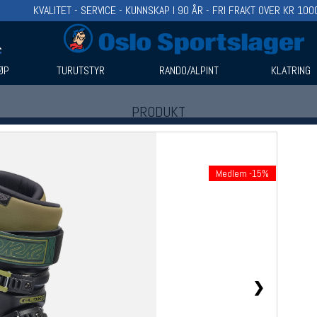
KVALITET - SERVICE - KUNNSKAP I 90 ÅR - FRI FRAKT OVER KR 100
ØP
TURUTSTYR
RANDO/ALPINT
KLATRING
PRODUKT
Produkter (1)
Bruk filter til å spisse søket
Medlem -15%
❯