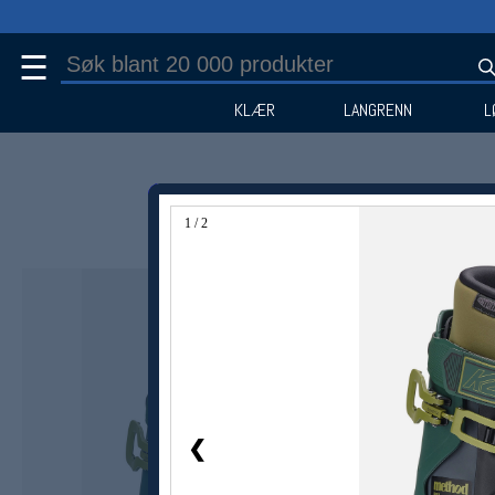
☰
KLÆR
LANGRENN
L
1 / 2
Medlem -15%
❮