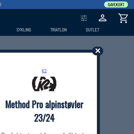
0
GAVEKORT
SYKLING
TRIATLON
OUTLET
✕
K2
Method Pro alpinstøvler
23/24