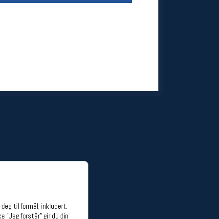
ge stillinger
stillinger
eg til formål, inkludert:
e "Jeg forstår" gir du din