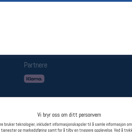
Betingelser
Ledi
Salgsbetingelser
Ledige 
Personsvernerklæring
Informasjonskapsler
Bærekraft
Org. nr: 976754360
Partnere
Vi bryr oss om ditt personvern
e bruker teknologier, inkludert informasjonskapsler til å samle informasjon om d
 tjenester og markedsføring samt for å tilby en tryggere opplevelse. Ved å trykk