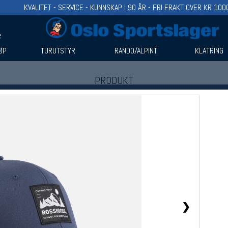
KVALITET - SERVICE - KUNNSKAP I 90 ÅR - FRI FRAKT OVER KR 100
ØP
TURUTSTYR
RANDO/ALPINT
KLATRING
PRODUKT
Produkter (1)
Bruk filter til å spisse søket
❯