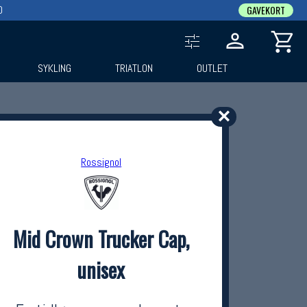
0
GAVEKORT
SYKLING
TRIATLON
OUTLET
✕
Rossignol
Mid Crown Trucker Cap,
unisex