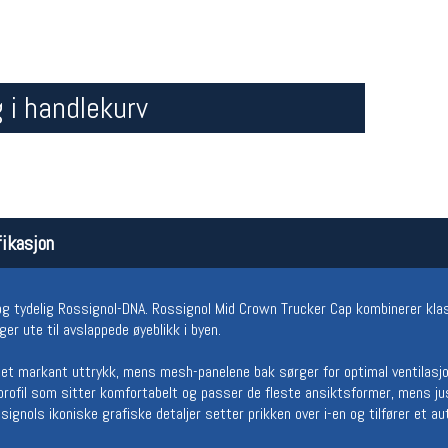
 i handlekurv
Åpningstider butikk
Team
ikasjon
Man-Fredag:
11-18
Magasi
Lørdag:
11-16
Medlem
 og tydelig Rossignol-DNA. Rossignol Mid Crown Trucker Cap kombinerer kl
ger ute til avslappede øyeblikk i byen.
 et markant uttrykk, mens mesh-panelene bak sørger for optimal ventilasj
rofil som sitter komfortabelt og passer de fleste ansiktsformer, mens ju
ignols ikoniske grafiske detaljer setter prikken over i-en og tilfører et aut