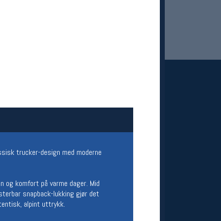
 Oslo Sportslager
net
stilbud og aktiviteter
MELD DEG INN GRATIS
assisk trucker-design med moderne
on og komfort på varme dager. Mid
sterbar snapback-lukking gjør det
entisk, alpint uttrykk.