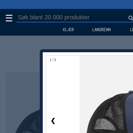
☰
KLÆR
LANGRENN
L
1 / 3
❮