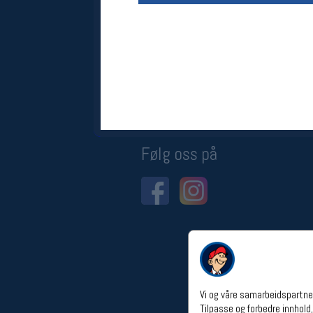
Åpningstider verkstedet
Man-Fredag:
11-18
Lørdag:
11-16
Om verkstedet
For å bestille time må du logge inn i
nettbutikken og trykke på den
nederste blå linjen
Følg oss på
Vi og våre samarbeidspartner
Tilpasse og forbedre innhold,