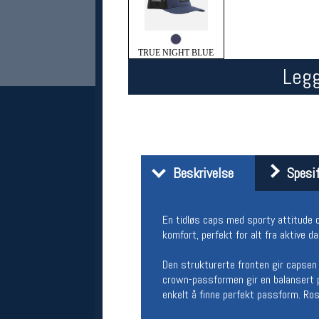
TRUE NIGHT BLUE
Legg
Her finner du oss
Beskrivelse
Spesif
Oslo Sportslager
Torggata 20
0183 Oslo
En tidløs caps med sporty attitude
Telefon: 23 32 62 00
komfort, perfekt for alt fra aktive da
(telefontid man-fredag klokken 10-13)
Vis i kart
Den strukturerte fronten gir capsen
Om oss
crown-passformen gir en balansert p
Kontakt oss
enkelt å finne perfekt passform. Ross