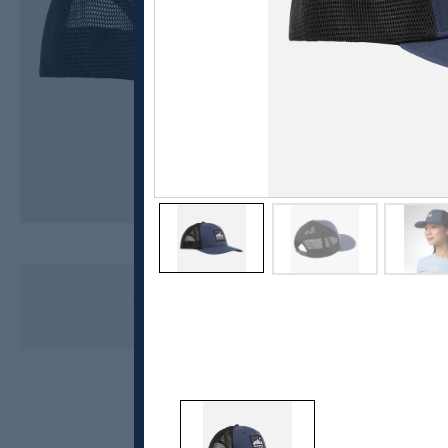
Rossignol
Mid Crown Trucker Cap, unisex
kr 500