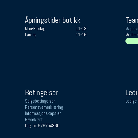
Åpningstider butikk
Team
Man-Fredag:
11-18
Magasi
Lørdag:
11-16
Medlem
Betingelser
Ledi
Salgsbetingelser
Ledige 
Personsvernerklæring
Informasjonskapsler
Bærekraft
Org. nr: 976754360