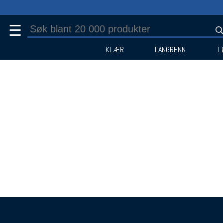
☰
KLÆR
LANGRENN
L