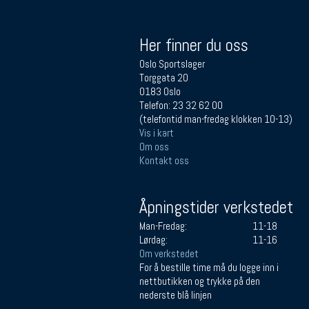
Her finner du oss
Oslo Sportslager
Torggata 20
0183 Oslo
Telefon: 23 32 62 00
(telefontid man-fredag klokken 10-13)
Vis i kart
Om oss
Kontakt oss
Åpningstider verkstedet
Man-Fredag:
11-18
Lørdag:
11-16
Om verkstedet
For å bestille time må du logge inn i
nettbutikken og trykke på den
nederste blå linjen