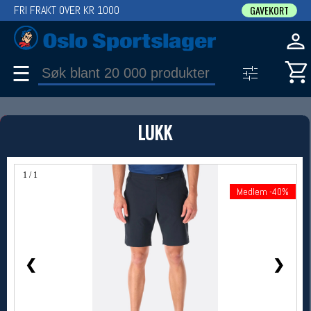
FRI FRAKT OVER KR 1000
GAVEKORT
☰
PRODUKT
LUKK
Produkter (1)
Bruk filter til å spisse søket
1 / 1
Medlem -40%
Medlem -40%
❮
❯