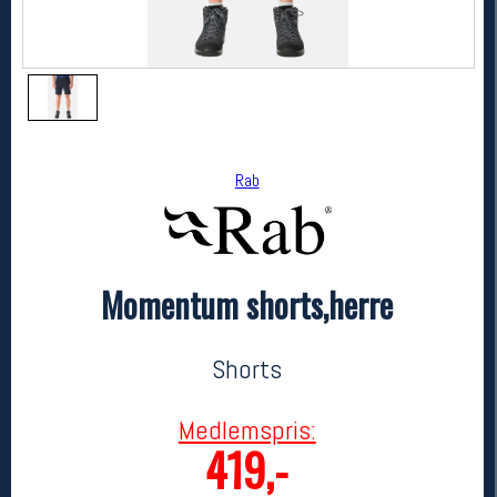
Rab
Momentum shorts,herre
Rab
Momentum shorts,herre
699,-
419,-
Shorts
MEDLEM:
Medlemspris:
419,-