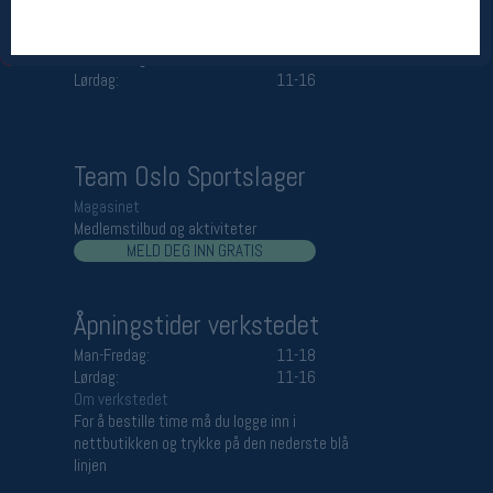
Åpningstider butikk
Man-Fredag:
11-18
Lørdag:
11-16
Team Oslo Sportslager
Magasinet
Medlemstilbud og aktiviteter
MELD DEG INN GRATIS
Åpningstider verkstedet
Man-Fredag:
11-18
Lørdag:
11-16
Om verkstedet
For å bestille time må du logge inn i
nettbutikken og trykke på den nederste blå
linjen