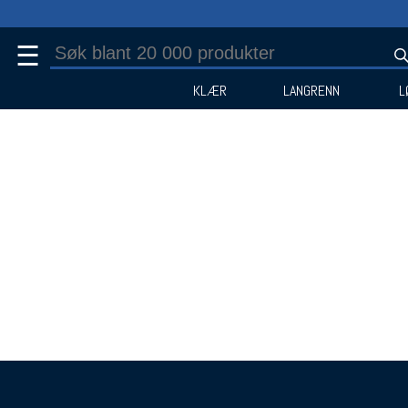
☰
KLÆR
LANGRENN
L