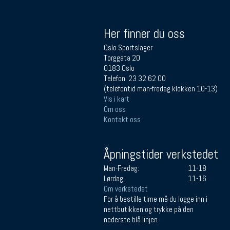
Her finner du oss
Oslo Sportslager
Torggata 20
0183 Oslo
Telefon: 23 32 62 00
(telefontid man-fredag klokken 10-13)
Vis i kart
Om oss
Kontakt oss
Åpningstider verkstedet
Man-Fredag:
11-18
Lørdag:
11-16
Om verkstedet
For å bestille time må du logge inn i
nettbutikken og trykke på den
nederste blå linjen