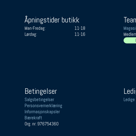
Åpningstider butikk
Team
Man-Fredag:
11-18
Magasi
Lørdag:
11-16
Medlem
Betingelser
Ledi
Salgsbetingelser
Ledige 
Personsvernerklæring
Informasjonskapsler
Bærekraft
Org. nr: 976754360