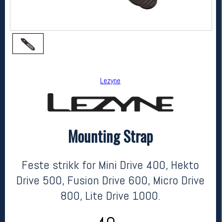
Lezyne
Mounting Strap
Lezyne
Mounting Strap
kr 49
Feste strikk for Mini Drive 400, Hekto
Drive 500, Fusion Drive 600, Micro Drive
800, Lite Drive 1000.