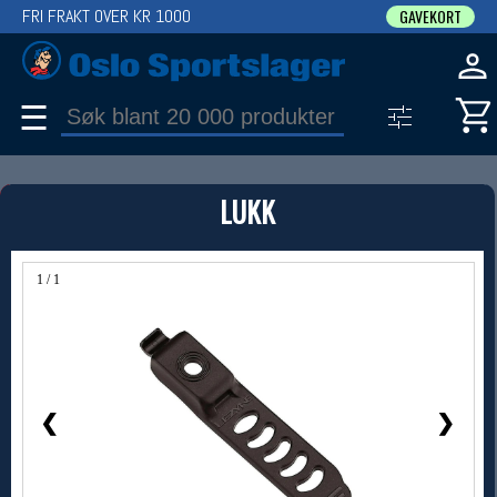
FRI FRAKT OVER KR 1000
GAVEKORT
☰
PRODUKT
LUKK
Produkter (1)
Bruk filter til å spisse søket
1 / 1
❮
❯