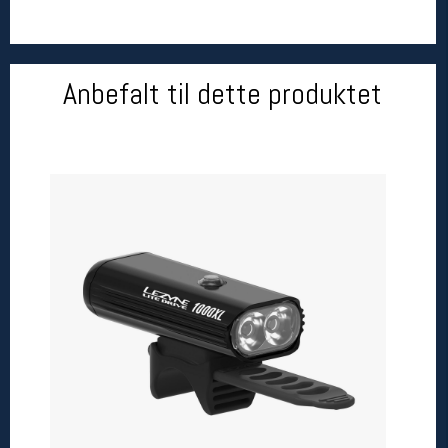
Åpningstider butikk
Man-Fredag:
11-18
Lørdag:
11-16
Anbefalt til dette produktet
Team Oslo Sportslager
Magasinet
Medlemstilbud og aktiviteter
MELD DEG INN GRATIS
Åpningstider verkstedet
Man-Fredag:
11-18
Lørdag:
11-16
Om verkstedet
For å bestille time må du logge inn i
nettbutikken og trykke på den nederste blå
linjen