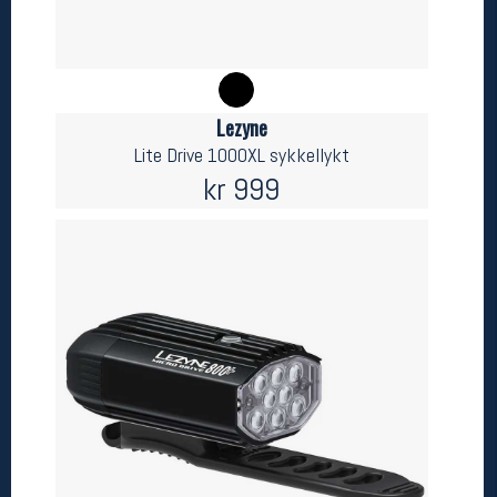
Betingelser
Salgsbetingelser
Personsvernerklæring
Informasjonskapsler
Lezyne
Bærekraft
Lite Drive 1000XL sykkellykt
Org. nr: 976754360
kr 999
Ledige stillinger
Ledige stillinger
Følg oss på