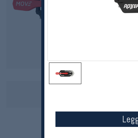
Rottefella
Move Race Unit
kr 999
Legg