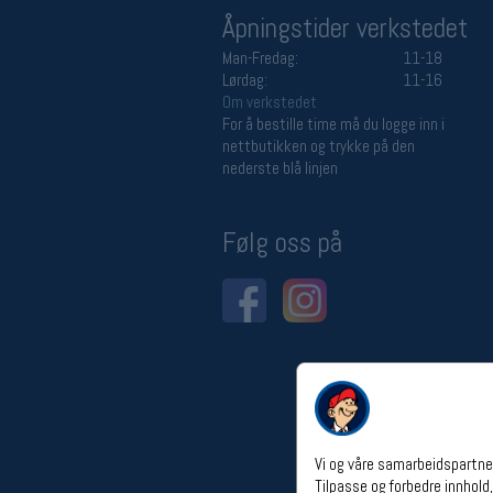
Åpningstider verkstedet
Man-Fredag:
11-18
Lørdag:
11-16
Om verkstedet
For å bestille time må du logge inn i
nettbutikken og trykke på den
nederste blå linjen
Følg oss på
Vi og våre samarbeidspartner
Tilpasse og forbedre innhold,