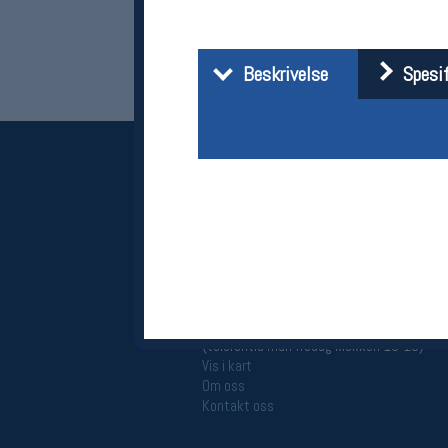
Beskrivelse
Spesif
Her finner du oss
Oslo Sportslager
Torggata 20
0183 Oslo
Telefon: 23 32 62 00
(telefontid man-fredag klokken 10-13)
Vis i kart
Om oss
Kontakt oss