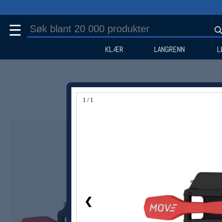
☰
KLÆR
LANGRENN
L
1 / 1
❮