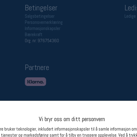
Betingelser
Ledi
Salgsbetingelser
Ledige 
Personsvernerklæring
Informasjonskapsler
Bærekraft
Org. nr: 976754360
Partnere
Vi bryr oss om ditt personvern
e bruker teknologier, inkludert informasjonskapsler til å samle informasjon om d
 tjenester og markedsføring samt for å tilby en tryggere opplevelse. Ved å trykk