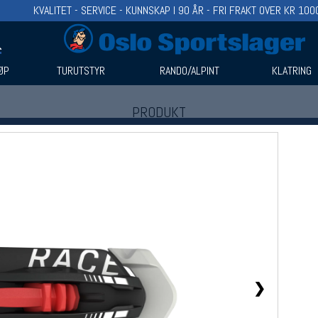
KVALITET - SERVICE - KUNNSKAP I 90 ÅR - FRI FRAKT OVER KR 100
ØP
TURUTSTYR
RANDO/ALPINT
KLATRING
PRODUKT
Produkter (1)
Bruk filter til å spisse søket
❯