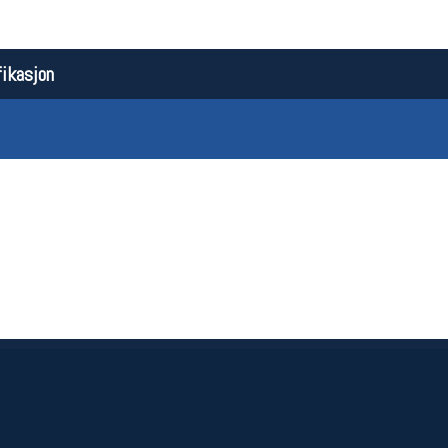
ikasjon
Åpningstider butikk
Team
Man-Fredag:
11-18
Magasi
Lørdag:
11-16
Medlem