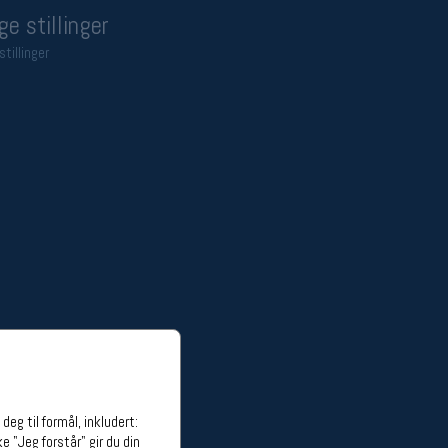
ge stillinger
stillinger
eg til formål, inkludert:
e "Jeg forstår" gir du din