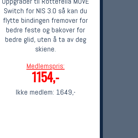
Oppgrader til Rottefella MOVE
Switch for NIS 3.0 så kan du
flytte bindingen fremover for
bedre feste og bakover for
bedre glid, uten å ta av deg
skiene.
Medlemspris:
1154,-
Ikke medlem:
1649,-