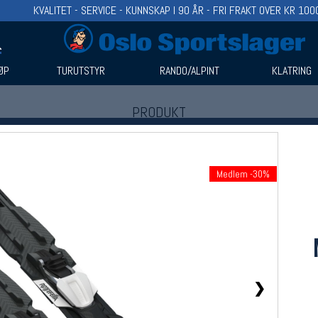
KVALITET - SERVICE - KUNNSKAP I 90 ÅR - FRI FRAKT OVER KR 100
ØP
TURUTSTYR
RANDO/ALPINT
KLATRING
PRODUKT
Produkter (1)
Bruk filter til å spisse søket
Medlem -30%
❯