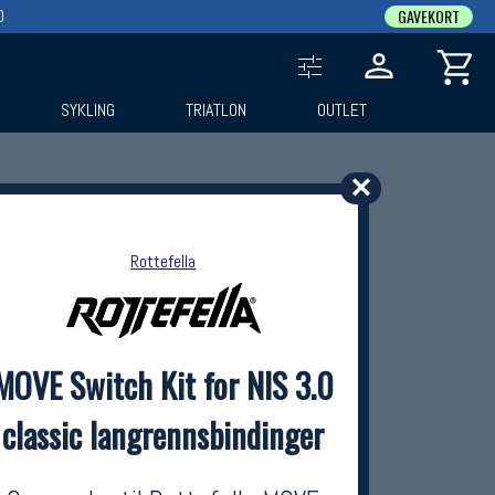
0
GAVEKORT
SYKLING
TRIATLON
OUTLET
✕
Rottefella
MOVE Switch Kit for NIS 3.0
classic langrennsbindinger