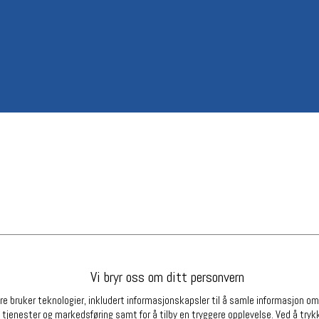
Betingelser
Ledi
Salgsbetingelser
Ledige 
Personsvernerklæring
Informasjonskapsler
Bærekraft
Org. nr: 976754360
Partnere
Vi bryr oss om ditt personvern
e bruker teknologier, inkludert informasjonskapsler til å samle informasjon om d
 tjenester og markedsføring samt for å tilby en tryggere opplevelse. Ved å trykk