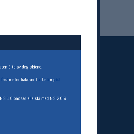
uten å ta av deg skiene.
 Oslo Sportslager
 feste eller bakover for bedre glid.
net
stilbud og aktiviteter
MELD DEG INN GRATIS
NIS 1.0 passer alle ski med NIS 2.0 &