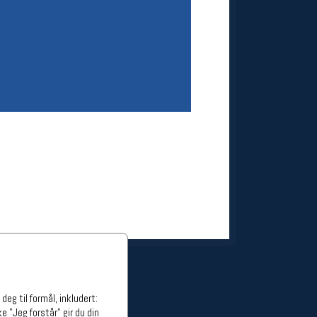
ge stillinger
stillinger
eg til formål, inkludert:
e "Jeg forstår" gir du din