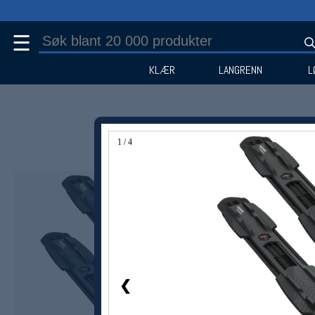
☰
KLÆR
LANGRENN
L
1 / 4
Medlem -30%
❮