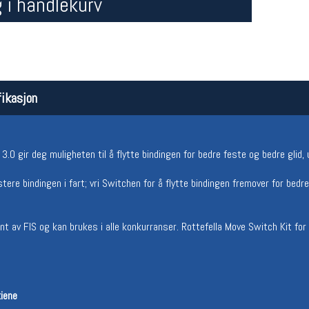
 i handlekurv
ikasjon
.0 gir deg muligheten til å flytte bindingen for bedre feste og bedre glid, 
Åpningstider butikk
Team
tere bindingen i fart; vri Switchen for å flytte bindingen fremover for bedre
Man-Fredag:
11-18
Magasi
Lørdag:
11-16
Medlem
 av FIS og kan brukes i alle konkurranser. Rottefella Move Switch Kit for 
kiene