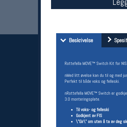
Legg
Beskrivelse
Spesif
Rottefella MOVE™ Switch Kit for NIS 3
Her finner du oss
nMed litt øvelse kan du til og med jus
Oslo Sportslager
Perfekt til både voks og felleski.
Torggata 20
0183 Oslo
Telefon: 23 32 62 00
nRottefella MOVE™ Switch er godkjent
(telefontid man-fredag klokken 10-13)
3.0 monteringsplate.
Vis i kart
Til voks- og felleski
Om oss
Kontakt oss
Godkjent av FIS
\"Gir\" om uten å ta av deg s