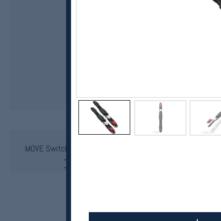
Rottefella
MOVE Switch Kit for NIS 3.0 classic langrennsbindinger
1649,-
1154,-
MEDLEM: